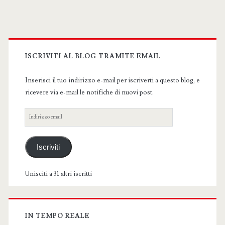
degli
articoli
Primary
Sidebar
ISCRIVITI AL BLOG TRAMITE EMAIL
Inserisci il tuo indirizzo e-mail per iscriverti a questo blog, e
ricevere via e-mail le notifiche di nuovi post.
Indirizzo
email
Iscriviti
Unisciti a 31 altri iscritti
IN TEMPO REALE