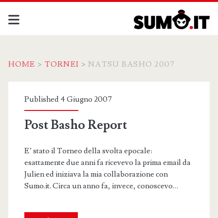
HOME
>
TORNEI
>
NATSU BASHO 2007
Categoria:
Published 4 Giugno 2007
<span>Natsu
Post Basho Report
Basho
E’ stato il Torneo della svolta epocale:
2007</span>
esattamente due anni fa ricevevo la prima email da
Julien ed iniziava la mia collaborazione con
Sumo.it. Circa un anno fa, invece, conoscevo…