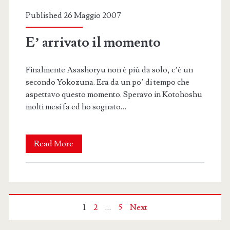
Published 26 Maggio 2007
E’ arrivato il momento
Finalmente Asashoryu non è più da solo, c’è un
secondo Yokozuna. Era da un po’ di tempo che
aspettavo questo momento. Speravo in Kotohoshu
molti mesi fa ed ho sognato…
E’
Read More
arrivato
il
momento
Paginazione
1
2
…
5
Next