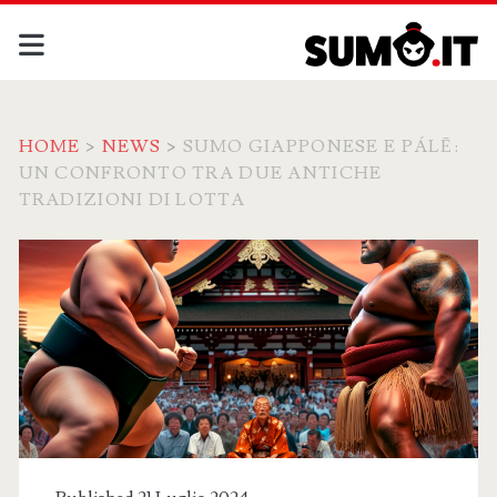
HOME
>
NEWS
>
SUMO GIAPPONESE E PÁLĒ:
UN CONFRONTO TRA DUE ANTICHE
TRADIZIONI DI LOTTA