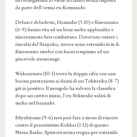
del Maegashira 10 viene accusato senza risposta
da parte dell’ormai ex-Komusubi.
Delusi e deludenti, Homasho (5-10) e Kisenosato
(6-9) danno vita ad un bout molto applaudito e
sinceramente ben combattuto. Dovevano essere i
rincalzi del Sanyaku, invece sono entrambi in m-k.
Kisenosato risolve con buon tempismo ed un
piacevole uwatenage.
Wakanosato (10-5) trova la doppia cifra con una
buona prestazione ai danni di un Tokitenku (8-7)
già in positivo. Il mongolo ha salvato la classifica
dopo un cattivo inizio, l’ex-Sekiwake salirà di
molto nel banzuke.
Miyabiyama (9-6) non può fare a meno di vincere
contro il penosissimo Kokkai (3-12) di questo
Natsu Basho. Spintoni senza tregua per entrambi