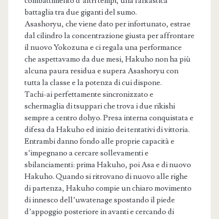
combattimento d’altri tempi, una fantastica
battaglia tra due giganti del sumo.
Asashoryu, che viene dato per infortunato, estrae
dal cilindro la concentrazione giusta per affrontare
il nuovo Yokozuna e ci regala una performance
che aspettavamo da due mesi, Hakuho non ha più
alcuna paura residua e supera Asashoryu con
tutta la classe e la potenza di cui dispone.
Tachi-ai perfettamente sincronizzato e
schermaglia di tsuppari che trova i due rikishi
sempre a centro dohyo. Presa interna conquistata e
difesa da Hakuho ed inizio dei tentativi di vittoria.
Entrambi danno fondo alle proprie capacità e
s’impegnano a cercare sollevamenti e
sbilanciamenti: prima Hakuho, poi Asa e di nuovo
Hakuho. Quando si ritrovano di nuovo alle righe
di partenza, Hakuho compie un chiaro movimento
di innesco dell’uwatenage spostando il piede
d’appoggio posteriore in avanti e cercando di