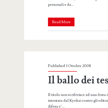
personali e da…
L’attendibilita’
Read More
di
Wakanoho
Published 3 Ottobre 2008
Il ballo dei t
Il titolo non si riferisce ad una fes
intentata dal Kyokai contro gli edito
difesa e’…