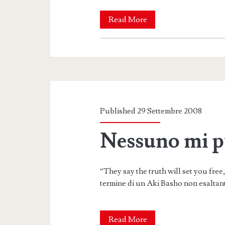
La
Read More
prima
mossa
di
Musashigawa
Published 29 Settembre 2008
Nessuno mi p
“They say the truth will set you free
termine di un Aki Basho non esalta
Nessuno
Read More