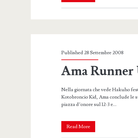
mi
può
giudicare
Published 28 Settembre 2008
Ama Runner
Nella giornata che vede Hakuho festeg
Kotobroncio Kid, Ama conclude le su
piazza d’onore sul 12-3 e…
Ama
Read More
Runner