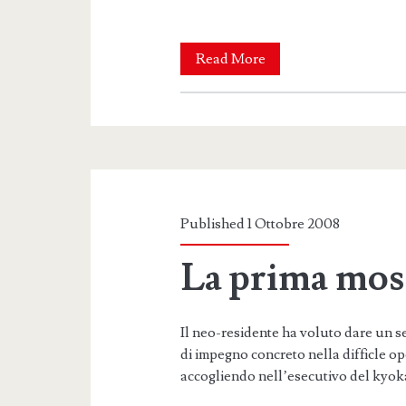
Il
Read More
ballo
dei
testimoni
Published 1 Ottobre 2008
La prima mos
Il neo-residente ha voluto dare un s
di impegno concreto nella difficle o
accogliendo nell’esecutivo del kyok