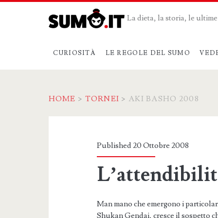
La dieta, la storia, le ulti
CURIOSITÀ
LE REGOLE DEL SUMO
VED
HOME
>
TORNEI
>
AKI BASHO 2008
Categoria:
<span>Aki
Published 20 Ottobre 2008
Basho
L’attendibili
2008</span>
Man mano che emergono i particolari
Shukan Gendai, cresce il sospetto che