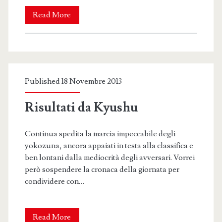
Hakuho
Read More
solo
al
comando
Published 18 Novembre 2013
Risultati da Kyushu
Continua spedita la marcia impeccabile degli
yokozuna, ancora appaiati in testa alla classifica e
ben lontani dalla mediocrità degli avversari. Vorrei
però sospendere la cronaca della giornata per
condividere con…
Risultati
Read More