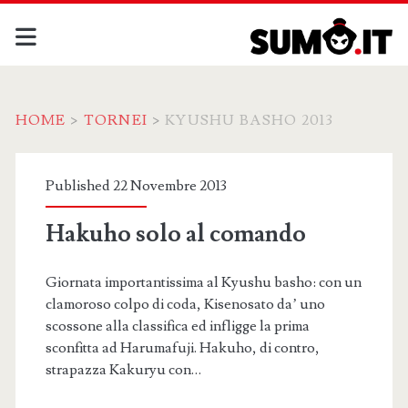
HOME
>
TORNEI
>
KYUSHU BASHO 2013
Categoria:
Published 22 Novembre 2013
<span>Kyushu
Hakuho solo al comando
Basho
Giornata importantissima al Kyushu basho: con un
2013</span>
clamoroso colpo di coda, Kisenosato da’ uno
scossone alla classifica ed infligge la prima
sconfitta ad Harumafuji. Hakuho, di contro,
strapazza Kakuryu con…