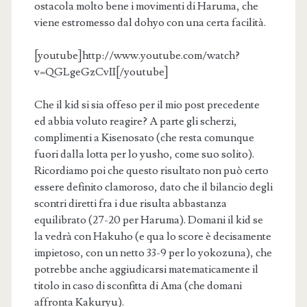
ostacola molto bene i movimenti di Haruma, che
viene estromesso dal dohyo con una certa facilità.
[youtube]http://www.youtube.com/watch?
v=QGLgeGzCvII[/youtube]
Che il kid si sia offeso per il mio post precedente
ed abbia voluto reagire? A parte gli scherzi,
complimenti a Kisenosato (che resta comunque
fuori dalla lotta per lo yusho, come suo solito).
Ricordiamo poi che questo risultato non può certo
essere definito clamoroso, dato che il bilancio degli
scontri diretti fra i due risulta abbastanza
equilibrato (27-20 per Haruma). Domani il kid se
la vedrà con Hakuho (e qua lo score è decisamente
impietoso, con un netto 33-9 per lo yokozuna), che
potrebbe anche aggiudicarsi matematicamente il
titolo in caso di sconfitta di Ama (che domani
affronta Kakuryu).