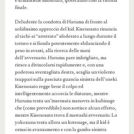
e si mantiene imbattuto, ipotecando così la vittoria
finale.
Deludente la condotta di Haruma di fronte al
solidissimo approccio del kid. Kisenosato rinuncia
al tachi-ai “arretrato” sfoderato a lungo durante il
torneo e si fionda potentemente sbilanciando il
peso in avanti, alla ricerca delle mani
dell’avversario. Haruma pare imbrigliato, ma
riesce a divincolarsi rapidamente e, con una
poderosa sventagliata destra, scaglia un violento
tsuppari sulla pasciuta guancia sinistra dell’ozeki.
Kisenosato regge bene il colpo ed
intelligentemente accorcia le distanze, mentre
Haruma tenta un’insensata manovra in kubinage
che (come prevedibile) non sortisce alcun effetto,
mentre Kisenosato trova il mawashi avversario. Lo
yokozuna tenta allora un kotenage, ma il kid è
ormai in avanzamento e con la gamba sinistra