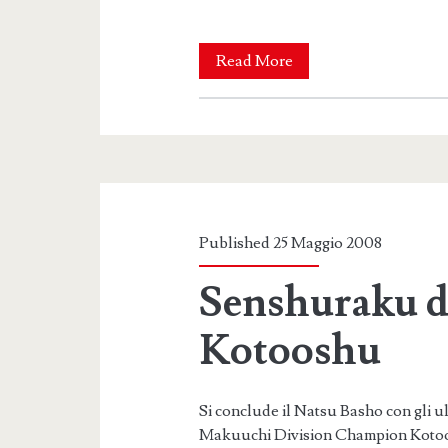
La
Read More
giusta
censura
Published 25 Maggio 2008
Senshuraku di
Kotooshu
Si conclude il Natsu Basho con gli u
Makuuchi Division Champion Kotoo