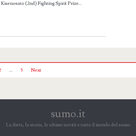
e Kisenosato (2nd) Fighting Spirit Prize…
2
…
5
Next
sumo.it
La dieta, la storia, le ultime novità e tutto il mondo del sumo