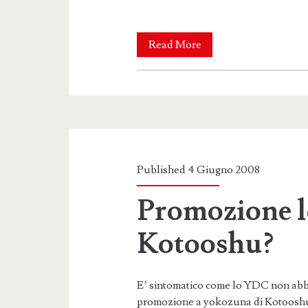
Kotooshu
Read More
post-
basho
Published 4 Giugno 2008
Promozione l
Kotooshu?
E’ sintomatico come lo YDC non abb
promozione a yokozuna di Kotooshu q