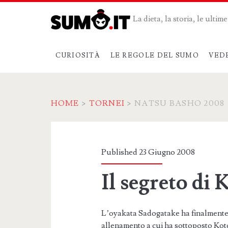
La dieta, la storia, le ulti
CURIOSITÀ
LE REGOLE DEL SUMO
VED
HOME
>
TORNEI
>
NATSU BASHO 2008
Categoria:
<span>Natsu
Published 23 Giugno 2008
Basho
Il segreto di
2008</span>
L’oyakata Sadogatake ha finalmente s
allenamento a cui ha sottoposto Kot