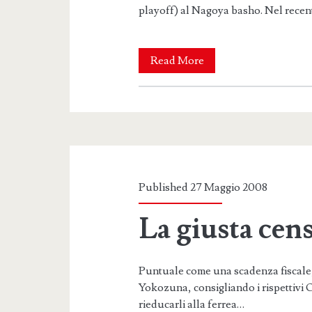
playoff) al Nagoya basho. Nel rece
Promozione
Read More
lontana
per
Kotooshu?
Published 27 Maggio 2008
La giusta cen
Puntuale come una scadenza fiscale,
Yokozuna, consigliando i rispettivi O
rieducarli alla ferrea…