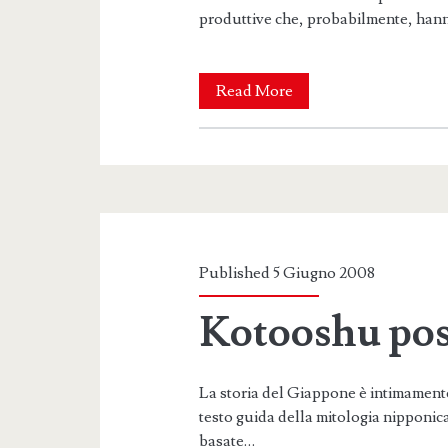
produttive che, probabilmente, han
Il
Read More
segreto
di
Kotooshu
Published 5 Giugno 2008
Kotooshu pos
La storia del Giappone è intimamente 
testo guida della mitologia nipponic
basate…