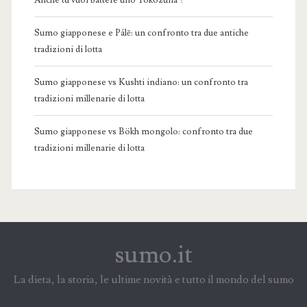
Anche tu vuoi battere uno Yokozuna ?
Sumo giapponese e Pálē: un confronto tra due antiche
tradizioni di lotta
Sumo giapponese vs Kushti indiano: un confronto tra
tradizioni millenarie di lotta
Sumo giapponese vs Bökh mongolo: confronto tra due
tradizioni millenarie di lotta
sumo.it
La dieta, la storia, le ultime novità e tutto il mondo del sumo