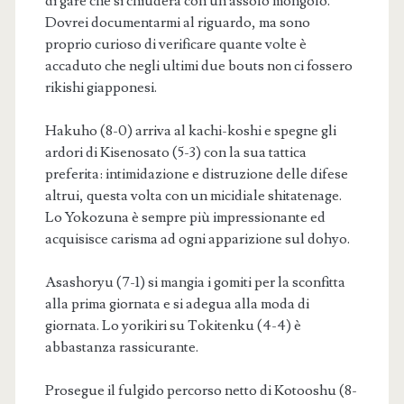
di gare che si chiuderà con un assolo mongolo.
Dovrei documentarmi al riguardo, ma sono
proprio curioso di verificare quante volte è
accaduto che negli ultimi due bouts non ci fossero
rikishi giapponesi.
Hakuho (8-0) arriva al kachi-koshi e spegne gli
ardori di Kisenosato (5-3) con la sua tattica
preferita: intimidazione e distruzione delle difese
altrui, questa volta con un micidiale shitatenage.
Lo Yokozuna è sempre più impressionante ed
acquisisce carisma ad ogni apparizione sul dohyo.
Asashoryu (7-1) si mangia i gomiti per la sconfitta
alla prima giornata e si adegua alla moda di
giornata. Lo yorikiri su Tokitenku (4-4) è
abbastanza rassicurante.
Prosegue il fulgido percorso netto di Kotooshu (8-