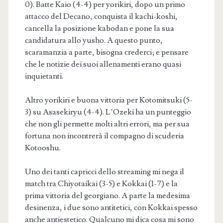
0). Batte Kaio (4-4) per yorikiri, dopo un primo
attacco del Decano, conquista il kachi-koshi,
cancella la posizione kabodan e pone la sua
candidatura allo yusho. A questo punto,
scaramanzia a parte, bisogna crederci; e pensare
che le notizie dei suoi allenamenti erano quasi
inquietanti.
Altro yorikiri e buona vittoria per Kotomitsuki (5-
3) su Asasekiryu (4-4). L’Ozeki ha un punteggio
che non gli permette molti altri errori, ma per sua
fortuna non incontrerà il compagno di scuderia
Kotooshu.
Uno dei tanti capricci dello streaming mi nega il
match tra Chiyotaikai (3-5) e Kokkai (1-7) e la
prima vittoria del georgiano. A parte la medesima
desinenza, i due sono antitetici, con Kokkai spesso
anche antiestetico. Qualcuno mi dica cosa mi sono