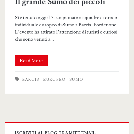
Il grande Sumo dei piccoli
Si è tenuto oggi il 7 campionato a squadre e torneo
individuale europeo di Sumo a Barcis, Pordenone.
L’evento ha attirato l’attenzione di turisti e curiosi
che sono venuti a…
Il
Read More
grande
BARCIS
EUROPEO
SUMO
Sumo
dei
piccoli
Primary
ISCRIVITI AL BLOG TRAMITE EMAIL