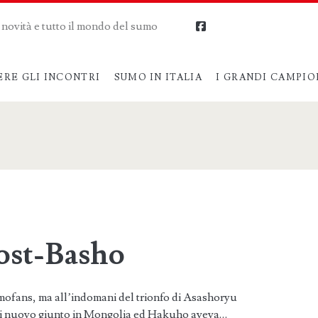
me novità e tutto il mondo del sumo
facebook
ERE GLI INCONTRI
SUMO IN ITALIA
I GRANDI CAMPIO
st-Basho
sumofans, ma all’indomani del trionfo di Asashoryu
 di nuovo giunto in Mongolia ed Hakuho aveva…