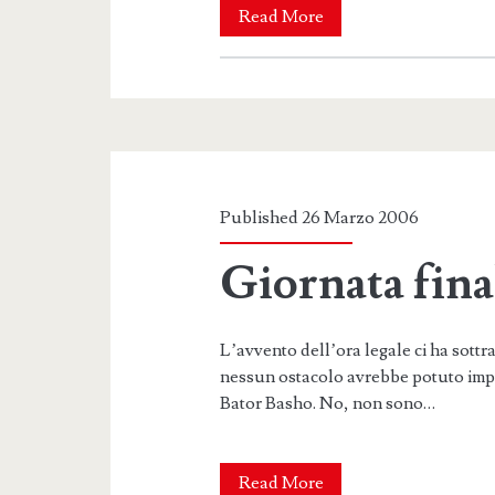
Hakuho
Read More
è
Ozeki!
Published 26 Marzo 2006
Giornata fina
L’avvento dell’ora legale ci ha sott
nessun ostacolo avrebbe potuto impe
Bator Basho. No, non sono…
Giornata
Read More