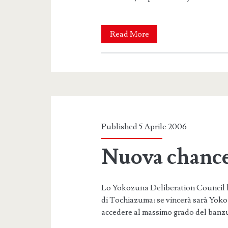
Commento
Read More
post-
Basho
Published 5 Aprile 2006
Nuova chance
Lo Yokozuna Deliberation Council h
di Tochiazuma: se vincerà sarà Yok
accedere al massimo grado del banz