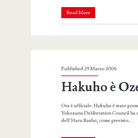
Nuova
Read More
chance
per
Tochiazuma
Published 29 Marzo 2006
Hakuho è Oze
Ora è ufficiale: Hakuho è stato pro
Yokozuna Deliberation Council ha uff
dell’Haru Basho, come previsto.…