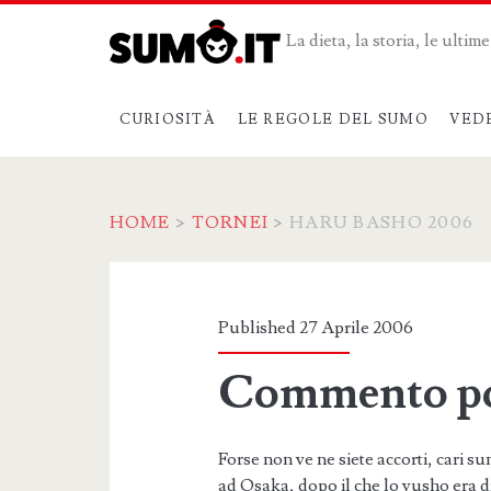
La dieta, la storia, le ulti
CURIOSITÀ
LE REGOLE DEL SUMO
VED
HOME
>
TORNEI
>
HARU BASHO 2006
Categoria:
<span>Haru
Published 27 Aprile 2006
Basho
Commento po
2006</span>
Forse non ve ne siete accorti, cari 
ad Osaka, dopo il che lo yusho era