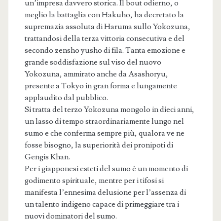
un’impresa davvero storica. Il bout odierno, o
meglio la battaglia con Hakuho, ha decretato la
supremazia assoluta di Haruma sullo Yokozuna,
trattandosi della terza vittoria consecutiva e del
secondo zensho yusho di fila. Tanta emozione e
grande soddisfazione sul viso del nuovo
Yokozuna, ammirato anche da Asashoryu,
presente a Tokyo in gran forma e lungamente
applaudito dal pubblico.
Si tratta del terzo Yokozuna mongolo in dieci anni,
un lasso di tempo straordinariamente lungo nel
sumo e che conferma sempre più, qualora ve ne
fosse bisogno, la superiorità dei pronipoti di
Gengis Khan.
Per i giapponesi esteti del sumo è un momento di
godimento spirituale, mentre per i tifosi si
manifesta l’ennesima delusione per l’assenza di
un talento indigeno capace di primeggiare tra i
nuovi dominatori del sumo.