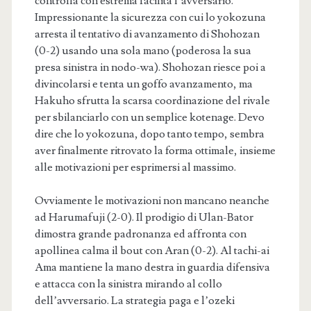
controlla con estrema facilità l’avversario.
Impressionante la sicurezza con cui lo yokozuna
arresta il tentativo di avanzamento di Shohozan
(0-2) usando una sola mano (poderosa la sua
presa sinistra in nodo-wa). Shohozan riesce poi a
divincolarsi e tenta un goffo avanzamento, ma
Hakuho sfrutta la scarsa coordinazione del rivale
per sbilanciarlo con un semplice kotenage. Devo
dire che lo yokozuna, dopo tanto tempo, sembra
aver finalmente ritrovato la forma ottimale, insieme
alle motivazioni per esprimersi al massimo.
Ovviamente le motivazioni non mancano neanche
ad Harumafuji (2-0). Il prodigio di Ulan-Bator
dimostra grande padronanza ed affronta con
apollinea calma il bout con Aran (0-2). Al tachi-ai
Ama mantiene la mano destra in guardia difensiva
e attacca con la sinistra mirando al collo
dell’avversario. La strategia paga e l’ozeki