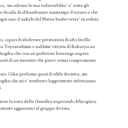
, ma adesso la sua vulnerabilita’ e’ sotto gli
uho decida di abbandonare anzitempo il torneo e che
 ogni caso il nakabi del Natsu basho verra’ ricordato
i, capaci di sfoderare prestazioni di alto livello
su Toyonoshima e sublime vittoria di Kakuryu su
oshogiku che con un poderoso kotenage supera
 sorti di un incontro che parev ormai compromesso.
ato-Giku profuma quasi di sfida decisiva, ma
hogiku che mi e’ sembrato leggermente infortunato
.
ene la testa della classifica superando Miyogiryu.
amente agganciato al gruppo di testa