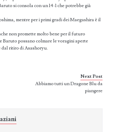
aruto si consola con un 14-1 che potrebbe già
shima, mentre per i primi gradi dei Maegashira è il
esche non promette molto bene per il futuro
e Baruto possano colmare le voragini aperte
 dal ritiro di Asashoryu.
Next Post
Abbiamo tutti un Dragone Blu da
piangere
aziani