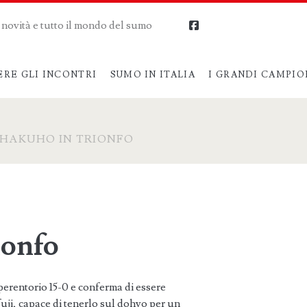
me novità e tutto il mondo del sumo
facebook
ERE GLI INCONTRI
SUMO IN ITALIA
I GRANDI CAMPIO
HAKUHO IN TRIONFO
ionfo
erentorio 15-0 e conferma di essere
i, capace di tenerlo sul dohyo per un