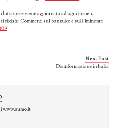
 lottatori e viene aggiornato ad ogni torneo,
 dai rikishi. Commenti sul banzuke e sull’iminente
009
Next Post
Disinformazione in Italia
o
di www.sumo.it