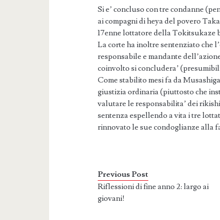
Si e’ concluso con tre condanne (pene
ai compagni di heya del povero Takash
17enne lottatore della Tokitsukaze 
La corte ha inoltre sentenziato che l
responsabile e mandante dell’azione 
coinvolto si concludera’ (presumibil
Come stabilito mesi fa da Musashigaw
giustizia ordinaria (piuttosto che in
valutare le responsabilita’ dei rikis
sentenza espellendo a vita i tre lott
rinnovato le sue condoglianze alla f
Previous Post
Riflessioni di fine anno 2: largo ai
giovani!