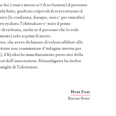
 dai 2 anni e mezzo ai 3 di reclusione) il processo
i Saito, giudicati colpevoli di aver torturato il
beya (la condanna, dunque, non e’ per omicidio).
’ex oyakata Tokitsukaze e’ stato il primo
di violenza, anche se il processo che lo vede
mente) solo ai primi di marzo.
a, che aveva dichiarato di volersi affidare alla
stituire una commissione d’indagine interna per
hi), il Kyokai ha immediatamente preso atto della
atori dall’associazione. Musashigawa ha inoltre
amiglia di Tokotaizan.
Next Post
Buone Feste