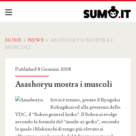
HOME
>
NEWS
>
ASASHORYU MOSTRA I
MUSCOLI
Published 8 Gennaio 2008
Asashoryu mostra i muscoli
Ieri si è tenuto, presso il Ryogoku
Kokugikan ed alla presenza dello
YDC, il “Soken general keiko”. Il Soken si svolge
secondo la formula del “moshi-ai-geiko”, secondo
la quale i Makuuchi di rango più elevato si