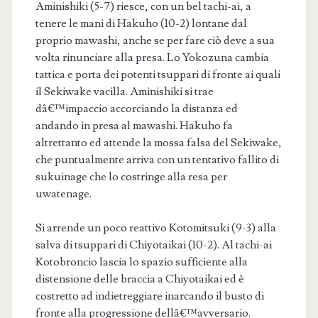
Aminishiki (5-7) riesce, con un bel tachi-ai, a
tenere le mani di Hakuho (10-2) lontane dal
proprio mawashi, anche se per fare ciò deve a sua
volta rinunciare alla presa. Lo Yokozuna cambia
tattica e porta dei potenti tsuppari di fronte ai quali
il Sekiwake vacilla. Aminishiki si trae
dâ€™impaccio accorciando la distanza ed
andando in presa al mawashi. Hakuho fa
altrettanto ed attende la mossa falsa del Sekiwake,
che puntualmente arriva con un tentativo fallito di
sukuinage che lo costringe alla resa per
uwatenage.
Si arrende un poco reattivo Kotomitsuki (9-3) alla
salva di tsuppari di Chiyotaikai (10-2). Al tachi-ai
Kotobroncio lascia lo spazio sufficiente alla
distensione delle braccia a Chiyotaikai ed è
costretto ad indietreggiare inarcando il busto di
fronte alla progressione dellâ€™avversario.