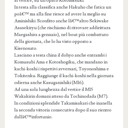
al vertice, su un opaco Kotomitsuki.
In testa alla classifica anche Hakuho che fatica un
poâ€™ ma alla fine riesce ad avere la meglio su
Aminishiki. Sconfitto anche lâ€™altro Sekiwake
Asasekiryu (che rischiamo di ritrovare addirittura
Maegashira a gennaio), nel bout più combattuto
della giornata, che lo ha visto opposto a
Kisenosato.
Lasciano a testa china il dohyo anche entrambi i
Komusubi Ama e Kotoshogiku, che mandano in
kachi-koshi i rispettivi avversari, Toyonoshima e
Tokitenku. Raggiunge il kachi-koshi nella giornata
odierna anche Kasuganishiki (M16).
Ad una sola lunghezza dal vertice il M15
Wakakirin domani atteso da Tochinodada (M7).
In condizioni splendide Takamisakari che inanella
la seconda vittoria consecutiva dopo il suo rientro
dallâ€™infortunio.