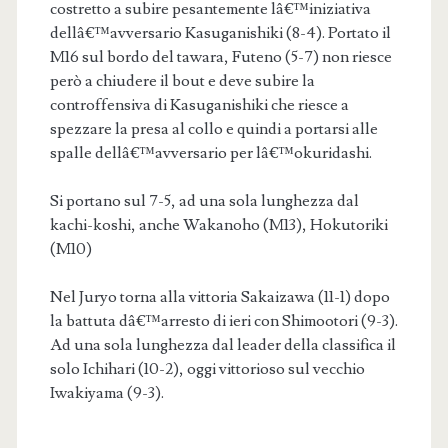
costretto a subire pesantemente lâ€™iniziativa
dellâ€™avversario Kasuganishiki (8-4). Portato il
M16 sul bordo del tawara, Futeno (5-7) non riesce
però a chiudere il bout e deve subire la
controffensiva di Kasuganishiki che riesce a
spezzare la presa al collo e quindi a portarsi alle
spalle dellâ€™avversario per lâ€™okuridashi.
Si portano sul 7-5, ad una sola lunghezza dal
kachi-koshi, anche Wakanoho (M13), Hokutoriki
(M10)
Nel Juryo torna alla vittoria Sakaizawa (11-1) dopo
la battuta dâ€™arresto di ieri con Shimootori (9-3).
Ad una sola lunghezza dal leader della classifica il
solo Ichihari (10-2), oggi vittorioso sul vecchio
Iwakiyama (9-3).