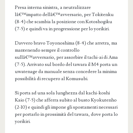
Presa interna sinistra, a neutralizzare
lâ€™impatto dellâ€™avversario, per Tokitenku
(8-4) che scambia la posizione con Kotoshogiku
(7-5) e quindi va in progressione per lo yorikiri.
Davvero bravo Toyonoshima (8-4) che arretra, ma
mantenendo sempre il controllo
sullâ€™avversario, per assorbire il tachi-ai di Ama
(7-5). Arrivato sul bordo del tawara il M4 porta un
uwatenage da manuale senza concedere la minima
possibilità di recupero al Komusubi.
Si porta ad una sola lunghezza dal kachi-koshi
Kaio (7-5) che afferra subito al busto Kyokutenho
(2-10) e quindi gli impone gli spostamenti necessari
per portarlo in prossimità del tawara, dove porta lo
yorikiri.