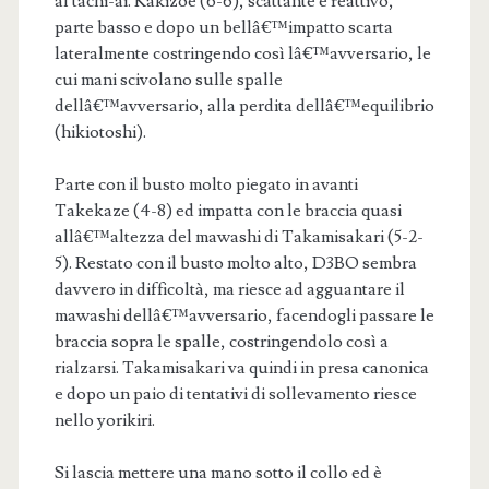
al tachi-ai. Kakizoe (6-6), scattante e reattivo,
parte basso e dopo un bellâ€™impatto scarta
lateralmente costringendo così lâ€™avversario, le
cui mani scivolano sulle spalle
dellâ€™avversario, alla perdita dellâ€™equilibrio
(hikiotoshi).
Parte con il busto molto piegato in avanti
Takekaze (4-8) ed impatta con le braccia quasi
allâ€™altezza del mawashi di Takamisakari (5-2-
5). Restato con il busto molto alto, D3BO sembra
davvero in difficoltà, ma riesce ad agguantare il
mawashi dellâ€™avversario, facendogli passare le
braccia sopra le spalle, costringendolo così a
rialzarsi. Takamisakari va quindi in presa canonica
e dopo un paio di tentativi di sollevamento riesce
nello yorikiri.
Si lascia mettere una mano sotto il collo ed è