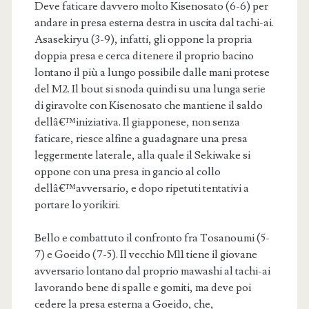
Deve faticare davvero molto Kisenosato (6-6) per
andare in presa esterna destra in uscita dal tachi-ai.
Asasekiryu (3-9), infatti, gli oppone la propria
doppia presa e cerca di tenere il proprio bacino
lontano il più a lungo possibile dalle mani protese
del M2. Il bout si snoda quindi su una lunga serie
di giravolte con Kisenosato che mantiene il saldo
dellâ€™iniziativa. Il giapponese, non senza
faticare, riesce alfine a guadagnare una presa
leggermente laterale, alla quale il Sekiwake si
oppone con una presa in gancio al collo
dellâ€™avversario, e dopo ripetuti tentativi a
portare lo yorikiri.
Bello e combattuto il confronto fra Tosanoumi (5-
7) e Goeido (7-5). Il vecchio M11 tiene il giovane
avversario lontano dal proprio mawashi al tachi-ai
lavorando bene di spalle e gomiti, ma deve poi
cedere la presa esterna a Goeido, che,