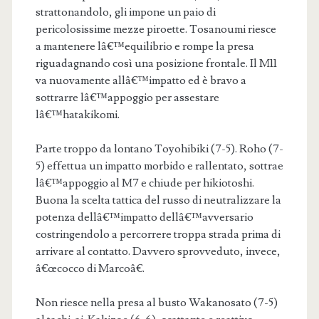
strattonandolo, gli impone un paio di
pericolosissime mezze piroette. Tosanoumi riesce
a mantenere lâ€™equilibrio e rompe la presa
riguadagnando così una posizione frontale. Il M11
va nuovamente allâ€™impatto ed è bravo a
sottrarre lâ€™appoggio per assestare
lâ€™hatakikomi.
Parte troppo da lontano Toyohibiki (7-5). Roho (7-
5) effettua un impatto morbido e rallentato, sottrae
lâ€™appoggio al M7 e chiude per hikiotoshi.
Buona la scelta tattica del russo di neutralizzare la
potenza dellâ€™impatto dellâ€™avversario
costringendolo a percorrere troppa strada prima di
arrivare al contatto. Davvero sprovveduto, invece,
â€œcocco di Marcoâ€.
Non riesce nella presa al busto Wakanosato (7-5)