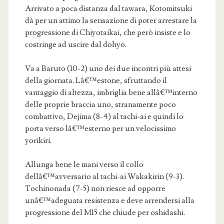
Arrivato a poca distanza dal tawara, Kotomitsuki
dà per un attimo la sensazione di poter arrestare la
progressione di Chiyotaikai, che però insiste e lo
costringe ad uscire dal dohyo.
Va a Baruto (10-2) uno dei due incontri più attesi
della giornata. Lâ€™estone, sfruttando il
vantaggio di altezza, imbriglia bene allâ€™interno
delle proprie braccia uno, stranamente poco
combattivo, Dejima (8-4) al tachi-ai e quindi lo
porta verso lâ€™esterno per un velocissimo
yorikiri.
Allunga bene le mani verso il collo
dellâ€™avversario al tachi-ai Wakakirin (9-3).
Tochinonada (7-5) non riesce ad opporre
unâ€™adeguata resistenza e deve arrendersi alla
progressione del M15 che chiude per oshidashi.