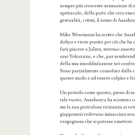
sempre più crescente sensazione di e
spettacolo, della parte che crea emo
gestualità, i ritmi, il sumo di Asasho
Mike Wesemann ha scritto che Asasho
dohyo e viene punito per ciò che ha
farà piacere a Julien, strenuo assert
uno Yokozuna, e che, pur sembrando 
della mia insoddisfazione nei confro
Sono parzialmente consolato dalla co
questo modo e ad essere colpito e f
Un periodo come questo, pieno di seg
tale vuoto; Asashoryu ha scontato co
ma la sua pericolosa vicinanza ai vert
giapponesi vedevano minacciata senza
vergognosa che si potesse emettere.