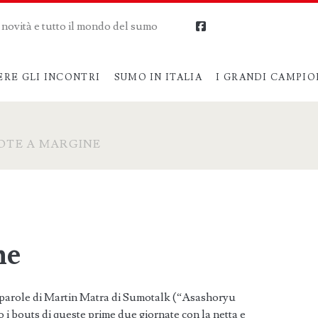
me novità e tutto il mondo del sumo
facebook
ERE GLI INCONTRI
SUMO IN ITALIA
I GRANDI CAMPIO
OTE A MARGINE
ne
le parole di Martin Matra di Sumotalk (“Asashoryu
 i bouts di queste prime due giornate con la netta e