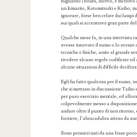
Riguardo i bouts, dicevo, e mi trovo
un kimarite, Kotomitsuki e Kaiho, ma
ignorare, forse ben celate dai lampi
sui quali si accentrava gran parte de
Qualche mese fa, in una intervista 
avesse innovato il sumo o lo avesse a
tecniche e fisiche, unite al grande s
rivedere alcune regole codificate ed 
alcune situazioni di difficile decifr
Egli ha fatto qualcosa per il sumo, 
che si mettano in discussione Taih
per puro esercizio mentale, ed allor
colpevolmente messo a disposizione d
andare oltre il punto di non ritorno, 
forziere, l’abracadabra atteso da anni
Sono pensieri nati da una frase poco 