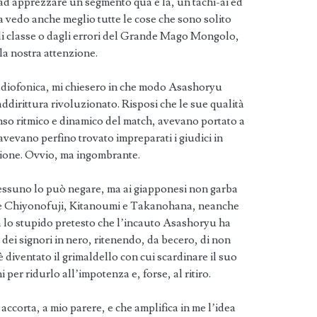
 ad apprezzare un segmento qua e là, un tachi-ai ed
 vedo anche meglio tutte le cose che sono solito
 di classe o dagli errori del Grande Mago Mongolo,
lla nostra attenzione.
radiofonica, mi chiesero in che modo Asashoryu
ddirittura rivoluzionato. Risposi che le sue qualità
enso ritmico e dinamico del match, avevano portato a
avevano perfino trovato impreparati i giudici in
azione. Ovvio, ma ingombrante.
nessuno lo può negare, ma ai giapponesi non garba
o e Chiyonofuji, Kitanoumi e Takanohana, neanche
a lo stupido pretesto che l’incauto Asashoryu ha
ei signori in nero, ritenendo, da becero, di non
è diventato il grimaldello con cui scardinare il suo
 per ridurlo all’impotenza e, forse, al ritiro.
accorta, a mio parere, e che amplifica in me l’idea