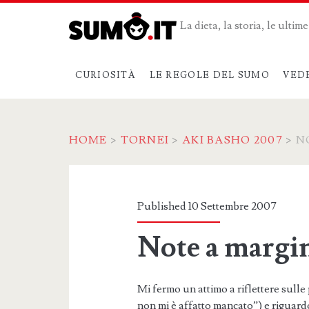
La dieta, la storia, le ulti
CURIOSITÀ
LE REGOLE DEL SUMO
VED
HOME
>
TORNEI
>
AKI BASHO 2007
>
N
Published 10 Settembre 2007
Note a margi
Mi fermo un attimo a riflettere sul
non mi è affatto mancato”) e riguardo