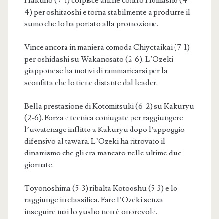
Hakuho (7-1) colpisce anche contro Homasho (4-
4) per oshitaoshi e torna stabilmente a produrre il
sumo che lo ha portato alla promozione.
Vince ancora in maniera comoda Chiyotaikai (7-1)
per oshidashi su Wakanosato (2-6). L’Ozeki
giapponese ha motivi di rammaricarsi per la
sconfitta che lo tiene distante dal leader.
Bella prestazione di Kotomitsuki (6-2) su Kakuryu
(2-6). Forza e tecnica coniugate per raggiungere
l’uwatenage inflitto a Kakuryu dopo l’appoggio
difensivo al tawara. L’Ozeki ha ritrovato il
dinamismo che gli era mancato nelle ultime due
giornate.
Toyonoshima (5-3) ribalta Kotooshu (5-3) e lo
raggiunge in classifica. Fare l’Ozeki senza
inseguire mai lo yusho non è onorevole.