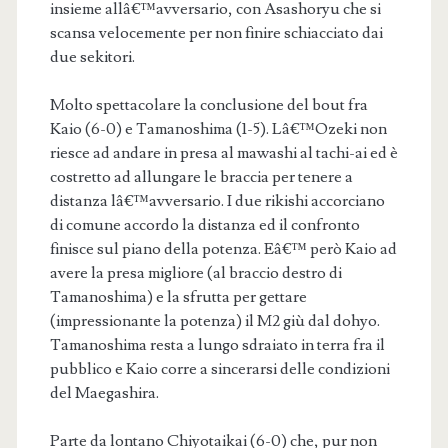
insieme allâ€™avversario, con Asashoryu che si
scansa velocemente per non finire schiacciato dai
due sekitori.
Molto spettacolare la conclusione del bout fra
Kaio (6-0) e Tamanoshima (1-5). Lâ€™Ozeki non
riesce ad andare in presa al mawashi al tachi-ai ed è
costretto ad allungare le braccia per tenere a
distanza lâ€™avversario. I due rikishi accorciano
di comune accordo la distanza ed il confronto
finisce sul piano della potenza. Eâ€™ però Kaio ad
avere la presa migliore (al braccio destro di
Tamanoshima) e la sfrutta per gettare
(impressionante la potenza) il M2 giù dal dohyo.
Tamanoshima resta a lungo sdraiato in terra fra il
pubblico e Kaio corre a sincerarsi delle condizioni
del Maegashira.
Parte da lontano Chiyotaikai (6-0) che, pur non