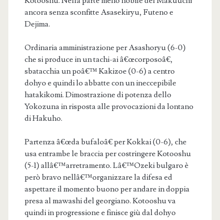
Kotooshu. Nella parte meno nobile del Makuuchi
ancora senza sconfitte Asasekiryu, Futeno e
Dejima.
Ordinaria amministrazione per Asashoryu (6-0)
che si produce in un tachi-ai â€œcorposoâ€,
sbatacchia un poâ€™ Kakizoe (0-6) a centro
dohyo e quindi lo abbatte con un ineccepibile
hatakikomi. Dimostrazione di potenza dello
Yokozuna in risposta alle provocazioni da lontano
di Hakuho.
Partenza â€œda bufaloâ€ per Kokkai (0-6), che
usa entrambe le braccia per costringere Kotooshu
(5-1) allâ€™arretramento. Lâ€™Ozeki bulgaro è
però bravo nellâ€™organizzare la difesa ed
aspettare il momento buono per andare in doppia
presa al mawashi del georgiano. Kotooshu va
quindi in progressione e finisce giù dal dohyo