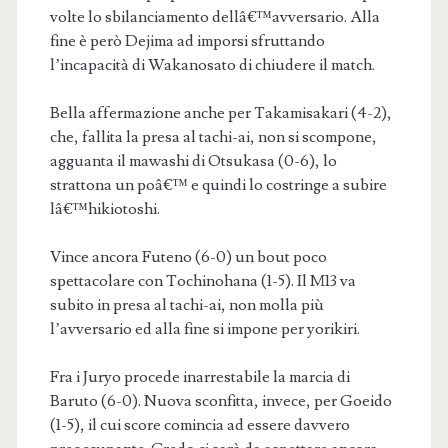
volte lo sbilanciamento dellâ€™avversario. Alla
fine è però Dejima ad imporsi sfruttando
l’incapacità di Wakanosato di chiudere il match.
Bella affermazione anche per Takamisakari (4-2),
che, fallita la presa al tachi-ai, non si scompone,
agguanta il mawashi di Otsukasa (0-6), lo
strattona un poâ€™ e quindi lo costringe a subire
lâ€™hikiotoshi.
Vince ancora Futeno (6-0) un bout poco
spettacolare con Tochinohana (1-5). Il M13 va
subito in presa al tachi-ai, non molla più
l’avversario ed alla fine si impone per yorikiri.
Fra i Juryo procede inarrestabile la marcia di
Baruto (6-0). Nuova sconfitta, invece, per Goeido
(1-5), il cui score comincia ad essere davvero