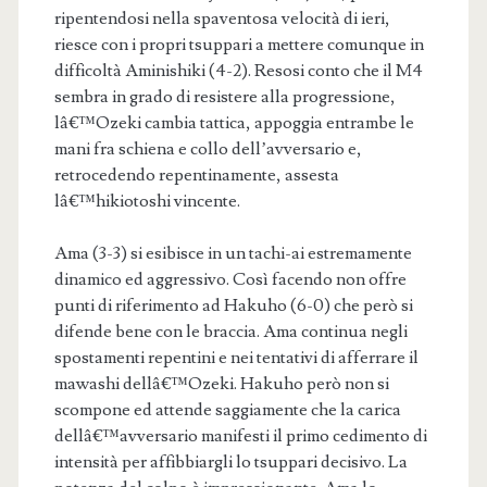
ripentendosi nella spaventosa velocità di ieri,
riesce con i propri tsuppari a mettere comunque in
difficoltà Aminishiki (4-2). Resosi conto che il M4
sembra in grado di resistere alla progressione,
lâ€™Ozeki cambia tattica, appoggia entrambe le
mani fra schiena e collo dell’avversario e,
retrocedendo repentinamente, assesta
lâ€™hikiotoshi vincente.
Ama (3-3) si esibisce in un tachi-ai estremamente
dinamico ed aggressivo. Così facendo non offre
punti di riferimento ad Hakuho (6-0) che però si
difende bene con le braccia. Ama continua negli
spostamenti repentini e nei tentativi di afferrare il
mawashi dellâ€™Ozeki. Hakuho però non si
scompone ed attende saggiamente che la carica
dellâ€™avversario manifesti il primo cedimento di
intensità per affibbiargli lo tsuppari decisivo. La