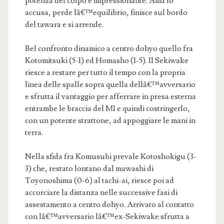
potenza del colpo è impressionante. Ama lo
accusa, perde lâ€™equilibrio, finisce sul bordo
del tawara e si arrende.
Bel confronto dinamico a centro dohyo quello fra
Kotomitsuki (5-1) ed Homasho (1-5). Il Sekiwake
riesce a restare per tutto il tempo con la propria
linea delle spalle sopra quella dellâ€™avversario
e sfrutta il vantaggio per afferrare in presa esterna
entrambe le braccia del M1 e quindi costringerlo,
con un potente strattone, ad appoggiare le mani in
terra.
Nella sfida fra Komusubi prevale Kotoshokigu (3-
3) che, restato lontano dal mawashi di
Toyonoshima (0-6) al tachi-ai, riesce poi ad
accorciare la distanza nelle successive fasi di
assestamento a centro dohyo. Arrivato al contatto
con lâ€™avversario lâ€™ex-Sekiwake sfrutta a