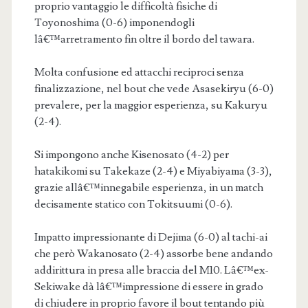
proprio vantaggio le difficoltà fisiche di
Toyonoshima (0-6) imponendogli
lâ€™arretramento fin oltre il bordo del tawara.
Molta confusione ed attacchi reciproci senza
finalizzazione, nel bout che vede Asasekiryu (6-0)
prevalere, per la maggior esperienza, su Kakuryu
(2-4).
Si impongono anche Kisenosato (4-2) per
hatakikomi su Takekaze (2-4) e Miyabiyama (3-3),
grazie allâ€™innegabile esperienza, in un match
decisamente statico con Tokitsuumi (0-6).
Impatto impressionante di Dejima (6-0) al tachi-ai
che però Wakanosato (2-4) assorbe bene andando
addirittura in presa alle braccia del M10. Lâ€™ex-
Sekiwake dà lâ€™impressione di essere in grado
di chiudere in proprio favore il bout tentando più