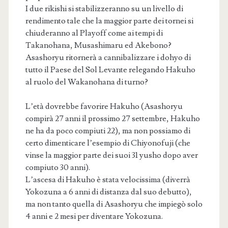
I due rikishi si stabilizzeranno su un livello di
rendimento tale che la maggior parte dei tornei si
chiuderanno al Playoff come ai tempi di
Takanohana, Musashimaru ed Akebono?
Asashoryu ritornerà a cannibalizzare i dohyo di
tutto il Paese del Sol Levante relegando Hakuho
al ruolo del Wakanohana di turno?
L’età dovrebbe favorire Hakuho (Asashoryu
compirà 27 anni il prossimo 27 settembre, Hakuho
ne ha da poco compiuti 22), ma non possiamo di
certo dimenticare l’esempio di Chiyonofuji (che
vinse la maggior parte dei suoi 31 yusho dopo aver
compiuto 30 anni).
L’ascesa di Hakuho è stata velocissima (diverrà
Yokozuna a 6 anni di distanza dal suo debutto),
ma non tanto quella di Asashoryu che impiegò solo
4 anni e 2 mesi per diventare Yokozuna.