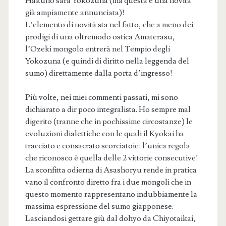
Hakuho sarà Yokozuna (ma questa è una novità
già ampiamente annunciata)!
L’elemento di novità sta nel fatto, che a meno dei
prodigi di una oltremodo ostica Amaterasu,
l’Ozeki mongolo entrerà nel Tempio degli
Yokozuna (e quindi di diritto nella leggenda del
sumo) direttamente dalla porta d’ingresso!
Più volte, nei miei commenti passati, mi sono
dichiarato a dir poco integralista. Ho sempre mal
digerito (tranne che in pochissime circostanze) le
evoluzioni dialettiche con le quali il Kyokai ha
tracciato e consacrato scorciatoie: l’unica regola
che riconosco è quella delle 2 vittorie consecutive!
La sconfitta odierna di Asashoryu rende in pratica
vano il confronto diretto fra i due mongoli che in
questo momento rappresentano indubbiamente la
massima espressione del sumo giapponese.
Lasciandosi gettare giù dal dohyo da Chiyotaikai,