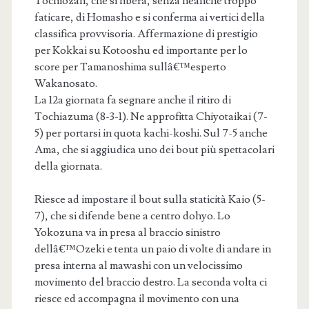
Tochiozan, che si libera, senza neanche troppo
faticare, di Homasho e si conferma ai vertici della
classifica provvisoria. Affermazione di prestigio
per Kokkai su Kotooshu ed importante per lo
score per Tamanoshima sullâ€™esperto
Wakanosato.
La 12a giornata fa segnare anche il ritiro di
Tochiazuma (8-3-1). Ne approfitta Chiyotaikai (7-
5) per portarsi in quota kachi-koshi. Sul 7-5 anche
Ama, che si aggiudica uno dei bout più spettacolari
della giornata.
Riesce ad impostare il bout sulla staticità Kaio (5-
7), che si difende bene a centro dohyo. Lo
Yokozuna va in presa al braccio sinistro
dellâ€™Ozeki e tenta un paio di volte di andare in
presa interna al mawashi con un velocissimo
movimento del braccio destro. La seconda volta ci
riesce ed accompagna il movimento con una