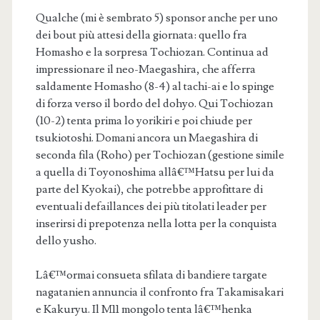
Qualche (mi è sembrato 5) sponsor anche per uno
dei bout più attesi della giornata: quello fra
Homasho e la sorpresa Tochiozan. Continua ad
impressionare il neo-Maegashira, che afferra
saldamente Homasho (8-4) al tachi-ai e lo spinge
di forza verso il bordo del dohyo. Qui Tochiozan
(10-2) tenta prima lo yorikiri e poi chiude per
tsukiotoshi. Domani ancora un Maegashira di
seconda fila (Roho) per Tochiozan (gestione simile
a quella di Toyonoshima allâ€™Hatsu per lui da
parte del Kyokai), che potrebbe approfittare di
eventuali defaillances dei più titolati leader per
inserirsi di prepotenza nella lotta per la conquista
dello yusho.
Lâ€™ormai consueta sfilata di bandiere targate
nagatanien annuncia il confronto fra Takamisakari
e Kakuryu. Il M11 mongolo tenta lâ€™henka