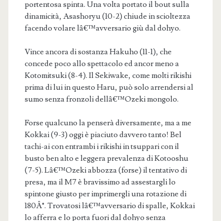
portentosa spinta. Una volta portato il bout sulla
dinamicità, Asashoryu (10-2) chiude in scioltezza
facendo volare lâ€™avversario giù dal dohyo.
Vince ancora di sostanza Hakuho (11-1), che
concede poco allo spettacolo ed ancor meno a
Kotomitsuki (8-4). Il Sekiwake, come molti rikishi
prima di lui in questo Haru, può solo arrendersi al
sumo senza fronzoli dellâ€™Ozeki mongolo.
Forse qualcuno la penserà diversamente, ma a me
Kokkai (9-3) oggi è piaciuto davvero tanto! Bel
tachi-ai con entrambi i rikishi in tsuppari con il
busto ben alto e leggera prevalenza di Kotooshu
(7-5). Lâ€™Ozeki abbozza (forse) il tentativo di
presa, ma il M7 è bravissimo ad assestargli lo
spintone giusto per imprimergli una rotazione di
180Â°. Trovatosi lâ€™avversario di spalle, Kokkai
lo afferra e lo porta fuori dal dohyo senza