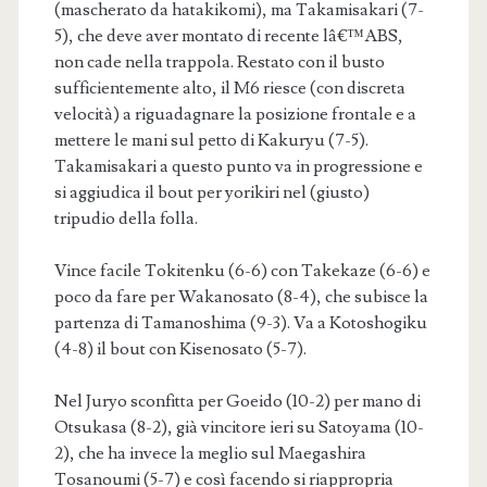
(mascherato da hatakikomi), ma Takamisakari (7-
5), che deve aver montato di recente lâ€™ABS,
non cade nella trappola. Restato con il busto
sufficientemente alto, il M6 riesce (con discreta
velocità) a riguadagnare la posizione frontale e a
mettere le mani sul petto di Kakuryu (7-5).
Takamisakari a questo punto va in progressione e
si aggiudica il bout per yorikiri nel (giusto)
tripudio della folla.
Vince facile Tokitenku (6-6) con Takekaze (6-6) e
poco da fare per Wakanosato (8-4), che subisce la
partenza di Tamanoshima (9-3). Va a Kotoshogiku
(4-8) il bout con Kisenosato (5-7).
Nel Juryo sconfitta per Goeido (10-2) per mano di
Otsukasa (8-2), già vincitore ieri su Satoyama (10-
2), che ha invece la meglio sul Maegashira
Tosanoumi (5-7) e così facendo si riappropria