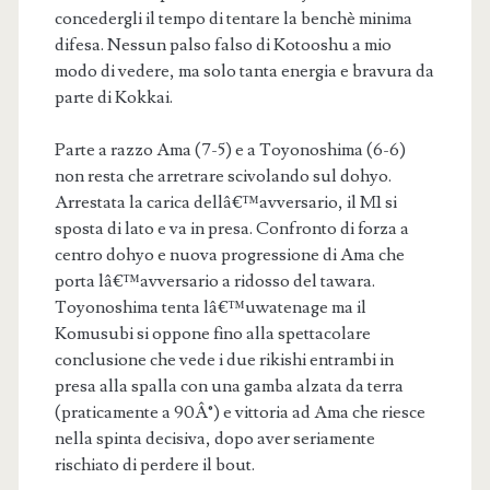
concedergli il tempo di tentare la benchè minima
difesa. Nessun palso falso di Kotooshu a mio
modo di vedere, ma solo tanta energia e bravura da
parte di Kokkai.
Parte a razzo Ama (7-5) e a Toyonoshima (6-6)
non resta che arretrare scivolando sul dohyo.
Arrestata la carica dellâ€™avversario, il M1 si
sposta di lato e va in presa. Confronto di forza a
centro dohyo e nuova progressione di Ama che
porta lâ€™avversario a ridosso del tawara.
Toyonoshima tenta lâ€™uwatenage ma il
Komusubi si oppone fino alla spettacolare
conclusione che vede i due rikishi entrambi in
presa alla spalla con una gamba alzata da terra
(praticamente a 90Â°) e vittoria ad Ama che riesce
nella spinta decisiva, dopo aver seriamente
rischiato di perdere il bout.