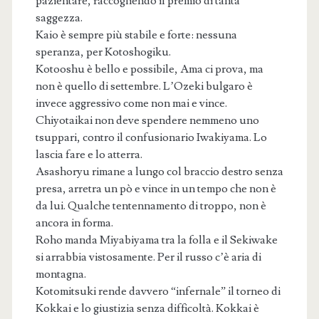
pazientare, raccogliendo il premio di tanta
saggezza.
Kaio è sempre più stabile e forte: nessuna
speranza, per Kotoshogiku.
Kotooshu è bello e possibile, Ama ci prova, ma
non è quello di settembre. L’Ozeki bulgaro è
invece aggressivo come non mai e vince.
Chiyotaikai non deve spendere nemmeno uno
tsuppari, contro il confusionario Iwakiyama. Lo
lascia fare e lo atterra.
Asashoryu rimane a lungo col braccio destro senza
presa, arretra un pò e vince in un tempo che non è
da lui. Qualche tentennamento di troppo, non è
ancora in forma.
Roho manda Miyabiyama tra la folla e il Sekiwake
si arrabbia vistosamente. Per il russo c’è aria di
montagna.
Kotomitsuki rende davvero “infernale” il torneo di
Kokkai e lo giustizia senza difficoltà. Kokkai è