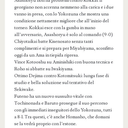
Asashoryu non ha problemi contro Kokkai. Il
georgiano non accenna nemmeno alla carica e i due
vanno in presa, con lo Yokozuna che mostra una
condizione nettamente migliore che all’inizio del
torneo. Kokkai esce con la gamba in mano
all’avversario, Asashoryu è solo al comando (9-0)
Chiyotaikai batte Kisenosato senza tanti
complimenti e si prepara per Miyabiyama, sconfitto
oggi da un Ama in tiepida ripresa.
Vince Kotooshu su Aminishiki con buona tecnica e
Roho si abbatte su Iwakiyama.
Ottimo Dejima contro Kotomitsuki: lunga fase di
studio e bella soluzione sul tentativo del
Sekiwake.
Futeno ha un nuovo sussulto vitale con
Tochinonada e Baruto prosegue il suo percorso
con gli immediati inseguitori dello Yokozuna, tutti
a 8-1. Tra questi, c’è anche Homasho, che domani
se la vedrà proprio con l’estone.