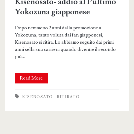
Kisenosato- addio al l’ultimo
Yokozuna giapponese
Dopo nemmeno 2 anni dalla promozione a
Yokozuna, tanto voluta dai fan giapponesi,
Kisenosato si ritira. Lo abbiamo seguito dai primi
anni sella sua carriera quando divenne il secondo
più…
Kisenosato-
Read More
addio
KISENOSATO
RITIRATO
al
l’ultimo
Yokozuna
giapponese