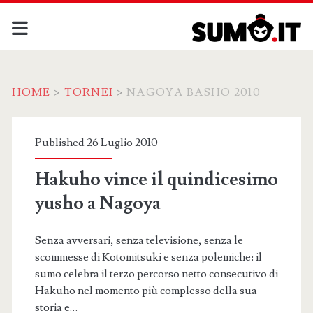
HOME
>
TORNEI
>
NAGOYA BASHO 2010
Categoria:
Published 26 Luglio 2010
<span>Nagoya
Hakuho vince il quindicesimo
Basho
yusho a Nagoya
2010</span>
Senza avversari, senza televisione, senza le
scommesse di Kotomitsuki e senza polemiche: il
sumo celebra il terzo percorso netto consecutivo di
Hakuho nel momento più complesso della sua
storia e…