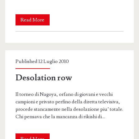
Hakuho
Read More
vince
il
quindicesimo
Published 12 Luglio 2010
yusho
a
Desolation row
Nagoya
Il torneo di Nagoya, orfano di giovani e vecchi
campioni e privato perfino della diretta televisiva,
procede stancamente nella desolazione piu’ totale.
Chi pensava che la mancanza di rikishi di…
Desolation