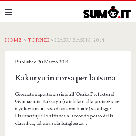
HOME
>
TORNEI
>
HARU BASHO 2014
Categoria:
Published 20 Marzo 2014
<span>Haru
Kakuryu in corsa per la tsuna
Basho
Giornata importantissima all’Osaka Prefectural
2014</span>
Gymnasium: Kakuryu (candidato alla promozione
a yokozuna in caso di vittoria finale) sconfigge
Harumafuji e lo affianca al secondo posto della
classifica, ad una sola lunghezza…