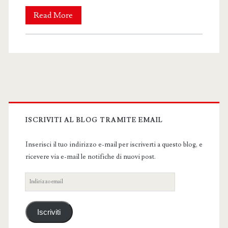
Kakuryu
Read More
in
corsa
per
la
Primary
tsuna
Sidebar
ISCRIVITI AL BLOG TRAMITE EMAIL
Inserisci il tuo indirizzo e-mail per iscriverti a questo blog, e
ricevere via e-mail le notifiche di nuovi post.
Indirizzo
email
Iscriviti