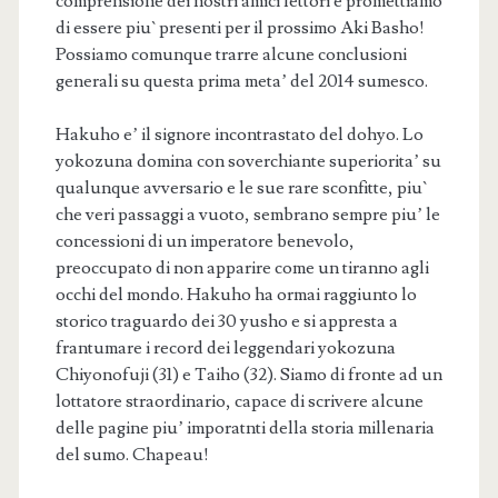
comprensione dei nostri amici lettori e promettiamo
di essere piu` presenti per il prossimo Aki Basho!
Possiamo comunque trarre alcune conclusioni
generali su questa prima meta’ del 2014 sumesco.
Hakuho e’ il signore incontrastato del dohyo. Lo
yokozuna domina con soverchiante superiorita’ su
qualunque avversario e le sue rare sconfitte, piu`
che veri passaggi a vuoto, sembrano sempre piu’ le
concessioni di un imperatore benevolo,
preoccupato di non apparire come un tiranno agli
occhi del mondo. Hakuho ha ormai raggiunto lo
storico traguardo dei 30 yusho e si appresta a
frantumare i record dei leggendari yokozuna
Chiyonofuji (31) e Taiho (32). Siamo di fronte ad un
lottatore straordinario, capace di scrivere alcune
delle pagine piu’ imporatnti della storia millenaria
del sumo. Chapeau!