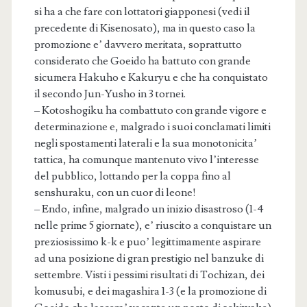
si ha a che fare con lottatori giapponesi (vedi il
precedente di Kisenosato), ma in questo caso la
promozione e’ davvero meritata, soprattutto
considerato che Goeido ha battuto con grande
sicumera Hakuho e Kakuryu e che ha conquistato
il secondo Jun-Yusho in 3 tornei.
– Kotoshogiku ha combattuto con grande vigore e
determinazione e, malgrado i suoi conclamati limiti
negli spostamenti laterali e la sua monotonicita’
tattica, ha comunque mantenuto vivo l’interesse
del pubblico, lottando per la coppa fino al
senshuraku, con un cuor di leone!
– Endo, infine, malgrado un inizio disastroso (1-4
nelle prime 5 giornate), e’ riuscito a conquistare un
preziosissimo k-k e puo’ legittimamente aspirare
ad una posizione di gran prestigio nel banzuke di
settembre. Visti i pessimi risultati di Tochizan, dei
komusubi, e dei magashira 1-3 (e la promozione di