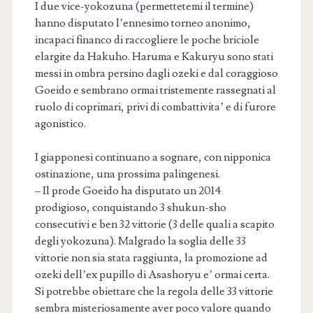
I due vice-yokozuna (permettetemi il termine)
hanno disputato l’ennesimo torneo anonimo,
incapaci financo di raccogliere le poche briciole
elargite da Hakuho. Haruma e Kakuryu sono stati
messi in ombra persino dagli ozeki e dal coraggioso
Goeido e sembrano ormai tristemente rassegnati al
ruolo di coprimari, privi di combattivita’ e di furore
agonistico.
I giapponesi continuano a sognare, con nipponica
ostinazione, una prossima palingenesi.
– Il prode Goeido ha disputato un 2014
prodigioso, conquistando 3 shukun-sho
consecutivi e ben 32 vittorie (3 delle quali a scapito
degli yokozuna). Malgrado la soglia delle 33
vittorie non sia stata raggiunta, la promozione ad
ozeki dell’ex pupillo di Asashoryu e’ ormai certa.
Si potrebbe obiettare che la regola delle 33 vittorie
sembra misteriosamente aver poco valore quando