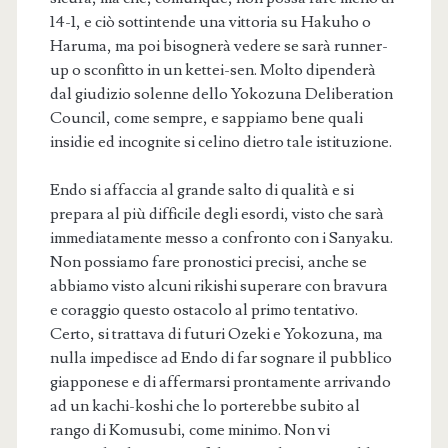
14-1, e ciò sottintende una vittoria su Hakuho o
Haruma, ma poi bisognerà vedere se sarà runner-
up o sconfitto in un kettei-sen. Molto dipenderà
dal giudizio solenne dello Yokozuna Deliberation
Council, come sempre, e sappiamo bene quali
insidie ed incognite si celino dietro tale istituzione.
Endo si affaccia al grande salto di qualità e si
prepara al più difficile degli esordi, visto che sarà
immediatamente messo a confronto con i Sanyaku.
Non possiamo fare pronostici precisi, anche se
abbiamo visto alcuni rikishi superare con bravura
e coraggio questo ostacolo al primo tentativo.
Certo, si trattava di futuri Ozeki e Yokozuna, ma
nulla impedisce ad Endo di far sognare il pubblico
giapponese e di affermarsi prontamente arrivando
ad un kachi-koshi che lo porterebbe subito al
rango di Komusubi, come minimo. Non vi