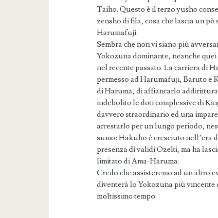
Taiho. Questo è il terzo yusho consec
zensho di fila, cosa che lascia un pò
Harumafuji.
Sembra che non vi siano più avversar
Yokozuna dominante, neanche quei ri
nel recente passato. La carriera di 
permesso ad Harumafuji, Baruto e Ky
di Haruma, di affiancarlo addirittu
indebolito le doti complessive di Ki
davvero straordinario ed una impare
arrestarlo per un lungo periodo, nes
sumo: Hakuho è cresciuto nell’era di
presenza di validi Ozeki, ma ha lasci
limitato di Ama-Haruma.
Credo che assisteremo ad un altro e
diventerà lo Yokozuna più vincente d
moltissimo tempo.