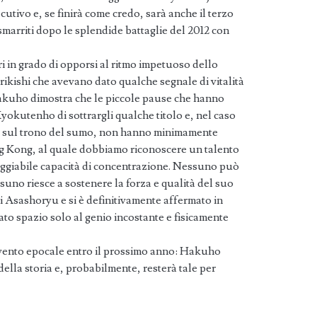
utivo e, se finirà come credo, sarà anche il terzo
 smarriti dopo le splendide battaglie del 2012 con
i in grado di opporsi al ritmo impetuoso dello
kishi che avevano dato qualche segnale di vitalità
Hakuho dimostra che le piccole pause che hanno
okutenho di sottrargli qualche titolo e, nel caso
ra sul trono del sumo, non hanno minimamente
ng Kong, al quale dobbiamo riconoscere un talento
ggiabile capacità di concentrazione. Nessuno può
suno riesce a sostenere la forza e qualità del suo
 Asashoryu e si è definitivamente affermato in
ato spazio solo al genio incostante e fisicamente
vento epocale entro il prossimo anno: Hakuho
ella storia e, probabilmente, resterà tale per