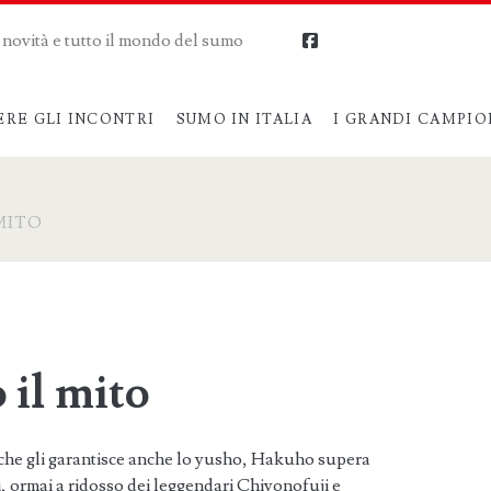
me novità e tutto il mondo del sumo
facebook
ERE GLI INCONTRI
SUMO IN ITALIA
I GRANDI CAMPIO
MITO
 il mito
 che gli garantisce anche lo yusho, Hakuho supera
i, ormai a ridosso dei leggendari Chiyonofuji e