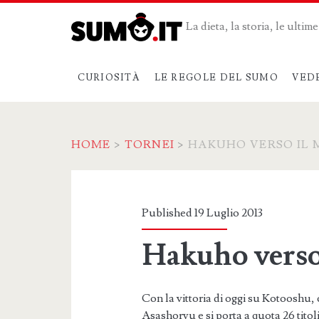
La dieta, la storia, le ulti
CURIOSITÀ
LE REGOLE DEL SUMO
VED
HOME
>
TORNEI
>
HAKUHO VERSO IL 
Published 19 Luglio 2013
Hakuho verso
Con la vittoria di oggi su Kotooshu,
Asashoryu e si porta a quota 26 titol