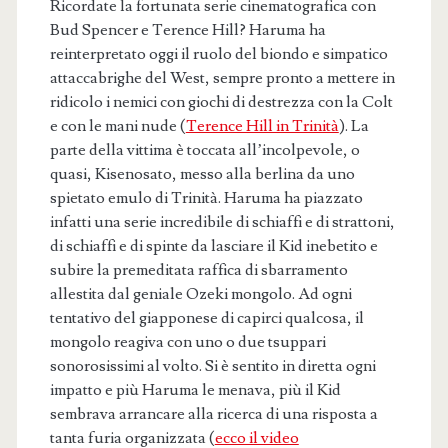
Ricordate la fortunata serie cinematografica con
Bud Spencer e Terence Hill? Haruma ha
reinterpretato oggi il ruolo del biondo e simpatico
attaccabrighe del West, sempre pronto a mettere in
ridicolo i nemici con giochi di destrezza con la Colt
e con le mani nude (
Terence Hill in Trinità
). La
parte della vittima è toccata all’incolpevole, o
quasi, Kisenosato, messo alla berlina da uno
spietato emulo di Trinità. Haruma ha piazzato
infatti una serie incredibile di schiaffi e di strattoni,
di schiaffi e di spinte da lasciare il Kid inebetito e
subire la premeditata raffica di sbarramento
allestita dal geniale Ozeki mongolo. Ad ogni
tentativo del giapponese di capirci qualcosa, il
mongolo reagiva con uno o due tsuppari
sonorosissimi al volto. Si è sentito in diretta ogni
impatto e più Haruma le menava, più il Kid
sembrava arrancare alla ricerca di una risposta a
tanta furia organizzata (
ecco il video