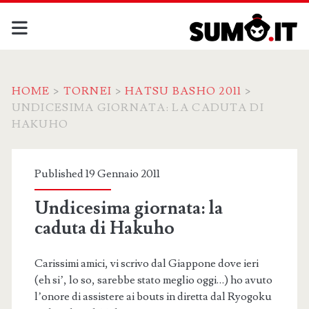
HOME
>
TORNEI
>
HATSU BASHO 2011
>
UNDICESIMA GIORNATA: LA CADUTA DI
HAKUHO
Published 19 Gennaio 2011
Undicesima giornata: la
caduta di Hakuho
Carissimi amici, vi scrivo dal Giappone dove ieri
(eh si’, lo so, sarebbe stato meglio oggi…) ho avuto
l’onore di assistere ai bouts in diretta dal Ryogoku