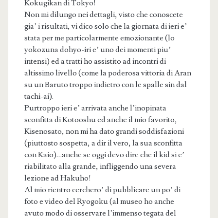
Kokugikan di Tokyo!
Non mi dilungo nei dettagli, visto che conoscete
gia’ i risultati, vi dico solo che la giornata di ieri e’
stata per me particolarmente emozionante (lo
yokozuna dohyo-iri e’ uno dei momenti piu’
intensi) ed a tratti ho assistito ad incontri di
altissimo livello (come la poderosa vittoria di Aran
su un Baruto troppo indietro con le spalle sin dal
tachi-ai).
Purtroppo ieri e’ arrivata anche l’inopinata
sconfitta di Kotooshu ed anche il mio favorito,
Kisenosato, non mi ha dato grandi soddisfazioni
(piuttosto sospetta, a dir il vero, la sua sconfitta
con Kaio)…anche se oggi devo dire che il kid si e’
riabilitato alla grande, infliggendo una severa
lezione ad Hakuho!
Al mio rientro cerchero’ di pubblicare un po’ di
foto e video del Ryogoku (al museo ho anche
avuto modo di osservare l’immenso tegata del