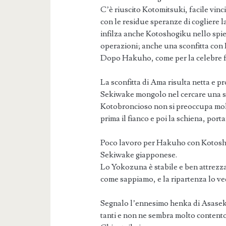
C’è riuscito Kotomitsuki, facile vinc
con le residue speranze di cogliere 
infilza anche Kotoshogiku nello spied
operazioni; anche una sconfitta con 
Dopo Hakuho, come per la celebre fra
La sconfitta di Ama risulta netta e p
Sekiwake mongolo nel cercare una so
Kotobroncioso non si preoccupa molt
prima il fianco e poi la schiena, port
Poco lavoro per Hakuho con Kotosho
Sekiwake giapponese.
Lo Yokozuna è stabile e ben attrezza
come sappiamo, e la ripartenza lo ve
Segnalo l’ennesimo henka di Asaseki
tanti e non ne sembra molto contento)