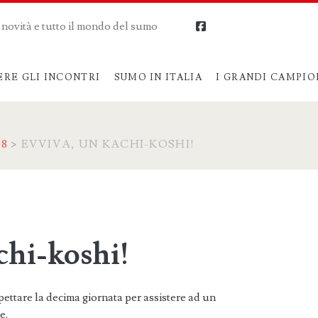
me novità e tutto il mondo del sumo
facebook
ERE GLI INCONTRI
SUMO IN ITALIA
I GRANDI CAMPIO
8
>
EVVIVA, UN KACHI-KOSHI!
chi-koshi!
ttare la decima giornata per assistere ad un
e.