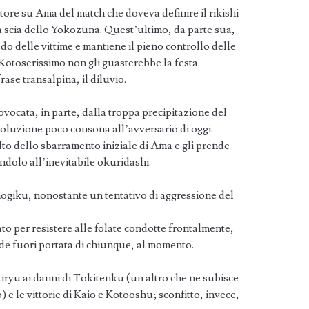
itore su Ama del match che doveva definire il rikishi
la scia dello Yokozuna. Quest’ultimo, da parte sua,
o delle vittime e mantiene il pieno controllo delle
Kotoserissimo non gli guasterebbe la festa.
se transalpina, il diluvio.
rovocata, in parte, dalla troppa precipitazione del
luzione poco consona all’avversario di oggi.
o dello sbarramento iniziale di Ama e gli prende
andolo all’inevitabile okuridashi.
giku, nonostante un tentativo di aggressione del
to per resistere alle folate condotte frontalmente,
de fuori portata di chiunque, al momento.
ryu ai danni di Tokitenku (un altro che ne subisce
 e le vittorie di Kaio e Kotooshu; sconfitto, invece,