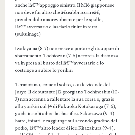
anche lâ€™appoggio sinistro. Il M16 giapponese
non deve far altro che â€œabbracciareâ€,
prendendolo amorevolmente per le spalle,
lâ€™avversario e lasciarlo finire in terra
(sukuinage).
Iwakiyama (8-5) non riesce a portare gli tsuppari di
sbarramento. Tochiozan (7-6) accorcia la distanza
va in presa al busto dellâ€™avversario e lo
costringe a subire lo yorikiri.
Terminiamo, come al solito, con le vicende del
Juryo. Il debuttante J12 georgiano Tochinoshin (10-
3) non accenna a rallentare la sua corsa e, grazie
allo yorikiri sul J4 di Fukuoka Kotokasuga (7-6),
guida in solitudine la classifica. Sakaizawa (9-4)
batte, infatti, e raggiunge sul secondo gradino del
podio, lâ€™altro leader di ieri Kitazakura (9-4),