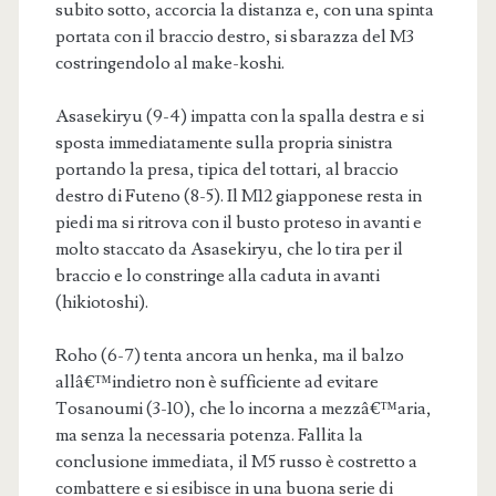
subito sotto, accorcia la distanza e, con una spinta
portata con il braccio destro, si sbarazza del M3
costringendolo al make-koshi.
Asasekiryu (9-4) impatta con la spalla destra e si
sposta immediatamente sulla propria sinistra
portando la presa, tipica del tottari, al braccio
destro di Futeno (8-5). Il M12 giapponese resta in
piedi ma si ritrova con il busto proteso in avanti e
molto staccato da Asasekiryu, che lo tira per il
braccio e lo constringe alla caduta in avanti
(hikiotoshi).
Roho (6-7) tenta ancora un henka, ma il balzo
allâ€™indietro non è sufficiente ad evitare
Tosanoumi (3-10), che lo incorna a mezzâ€™aria,
ma senza la necessaria potenza. Fallita la
conclusione immediata, il M5 russo è costretto a
combattere e si esibisce in una buona serie di