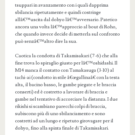
tsuppari in avanzamento con i quali dapprima
sbilancia ripetutamente e quindi costringe
allâ€™uscita dal dohyo lâ€™avversario. Patetico
ancora una volta lâ€™approccio al bout di Roho,
che quando invece decide di metterla sul confronto
può senzâ€™altro dire la sua.
Caotica la condotta di Takamisakari (7-6) che alla
fine trova lo spiraglio giusto per lâ€™oshidashi. Il
M14 manca il contatto con Tamakasuga (3-10) al
tachi-ai (condotto in stile â€œgallinaâ€ con la testa
alta, il bacino basso, le gambe piegate e le braccia
conserti) ed è costretto a lavorare di braccia e
gambe nel tentativo di accorciare la distanza. I due
rikishi si scambiano parecchi colpi di braccia,
subiscono più di uno sbilanciamento e sono
costretti ad un lungo e ripetuto girovagare per il
dohyo, fino alla spinta finale di Takamisakari.