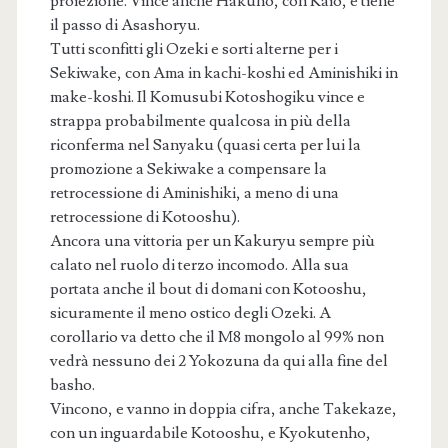
proiezione. Vince anche Hakuho, con Kaio, e tiene
il passo di Asashoryu.
Tutti sconfitti gli Ozeki e sorti alterne per i
Sekiwake, con Ama in kachi-koshi ed Aminishiki in
make-koshi. Il Komusubi Kotoshogiku vince e
strappa probabilmente qualcosa in più della
riconferma nel Sanyaku (quasi certa per lui la
promozione a Sekiwake a compensare la
retrocessione di Aminishiki, a meno di una
retrocessione di Kotooshu).
Ancora una vittoria per un Kakuryu sempre più
calato nel ruolo di terzo incomodo. Alla sua
portata anche il bout di domani con Kotooshu,
sicuramente il meno ostico degli Ozeki. A
corollario va detto che il M8 mongolo al 99% non
vedrà nessuno dei 2 Yokozuna da qui alla fine del
basho.
Vincono, e vanno in doppia cifra, anche Takekaze,
con un inguardabile Kotooshu, e Kyokutenho,