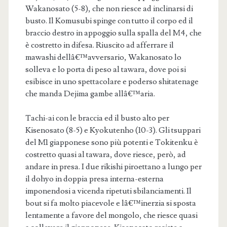
Wakanosato (5-8), che non riesce ad inclinarsi di
busto. Il Komusubi spinge con tutto il corpo ed il
braccio destro in appoggio sulla spalla del M4, che
è costretto in difesa. Riuscito ad afferrare il
mawashi dellâ€™avversario, Wakanosato lo
solleva e lo porta di peso al tawara, dove poi si
esibisce in uno spettacolare e poderso shitatenage
che manda Dejima gambe allâ€™aria.
Tachi-ai con le braccia ed il busto alto per
Kisenosato (8-5) e Kyokutenho (10-3). Gli tsuppari
del M1 giapponese sono più potenti e Tokitenku è
costretto quasi al tawara, dove riesce, però, ad
andare in presa. I due rikishi piroettano a lungo per
il dohyo in doppia presa interna-esterna
imponendosi a vicenda ripetuti sbilanciamenti. Il
bout si fa molto piacevole e lâ€™inerzia si sposta
lentamente a favore del mongolo, che riesce quasi