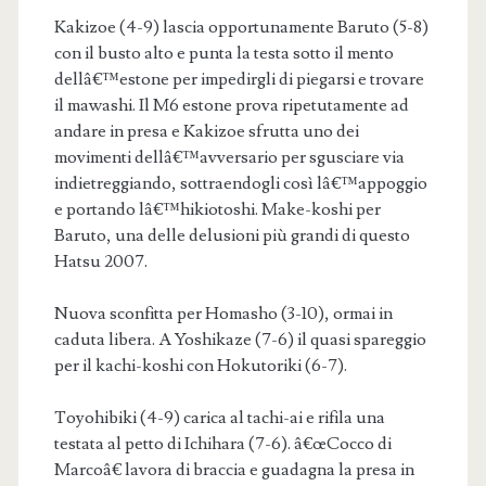
Kakizoe (4-9) lascia opportunamente Baruto (5-8)
con il busto alto e punta la testa sotto il mento
dellâ€™estone per impedirgli di piegarsi e trovare
il mawashi. Il M6 estone prova ripetutamente ad
andare in presa e Kakizoe sfrutta uno dei
movimenti dellâ€™avversario per sgusciare via
indietreggiando, sottraendogli così lâ€™appoggio
e portando lâ€™hikiotoshi. Make-koshi per
Baruto, una delle delusioni più grandi di questo
Hatsu 2007.
Nuova sconfitta per Homasho (3-10), ormai in
caduta libera. A Yoshikaze (7-6) il quasi spareggio
per il kachi-koshi con Hokutoriki (6-7).
Toyohibiki (4-9) carica al tachi-ai e rifila una
testata al petto di Ichihara (7-6). â€œCocco di
Marcoâ€ lavora di braccia e guadagna la presa in