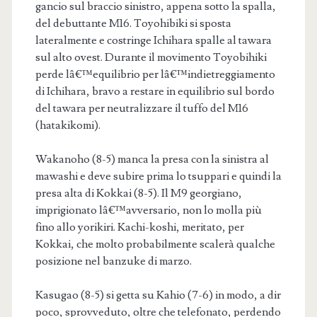
gancio sul braccio sinistro, appena sotto la spalla,
del debuttante M16. Toyohibiki si sposta
lateralmente e costringe Ichihara spalle al tawara
sul alto ovest. Durante il movimento Toyobihiki
perde lâ€™equilibrio per lâ€™indietreggiamento
di Ichihara, bravo a restare in equilibrio sul bordo
del tawara per neutralizzare il tuffo del M16
(hatakikomi).
Wakanoho (8-5) manca la presa con la sinistra al
mawashi e deve subire prima lo tsuppari e quindi la
presa alta di Kokkai (8-5). Il M9 georgiano,
imprigionato lâ€™avversario, non lo molla più
fino allo yorikiri. Kachi-koshi, meritato, per
Kokkai, che molto probabilmente scalerà qualche
posizione nel banzuke di marzo.
Kasugao (8-5) si getta su Kahio (7-6) in modo, a dir
poco, sprovveduto, oltre che telefonato, perdendo