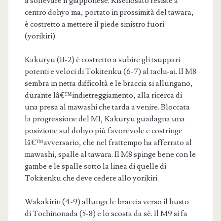
a sollevare il giapponese. Kisenosato resiste a
centro dohyo ma, portato in prossimità del tawara,
è costretto a mettere il piede sinistro fuori
(yorikiri).
Kakuryu (11-2) è costretto a subire gli tsuppari
potenti e veloci di Tokitenku (6-7) al tachi-ai. Il M8
sembra in netta difficoltà e le braccia si allungano,
durante lâ€™indietreggiamento, alla ricerca di
una presa al mawashi che tarda a venire. Bloccata
la progressione del M1, Kakuryu guadagna una
posizione sul dohyo più favorevole e costringe
lâ€™avversario, che nel frattempo ha afferrato al
mawashi, spalle al tawara. Il M8 spinge bene con le
gambe e le spalle sotto la linea di quelle di
Tokitenku che deve cedere allo yorikiri.
Wakakirin (4-9) allunga le braccia verso il busto
di Tochinonada (5-8) e lo scosta da sè. Il M9 si fa