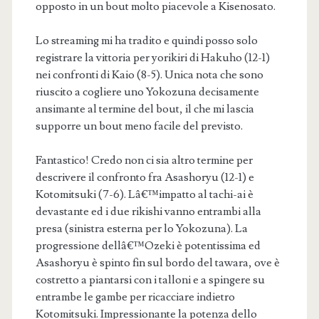
opposto in un bout molto piacevole a Kisenosato.
Lo streaming mi ha tradito e quindi posso solo
registrare la vittoria per yorikiri di Hakuho (12-1)
nei confronti di Kaio (8-5). Unica nota che sono
riuscito a cogliere uno Yokozuna decisamente
ansimante al termine del bout, il che mi lascia
supporre un bout meno facile del previsto.
Fantastico! Credo non ci sia altro termine per
descrivere il confronto fra Asashoryu (12-1) e
Kotomitsuki (7-6). Lâ€™impatto al tachi-ai è
devastante ed i due rikishi vanno entrambi alla
presa (sinistra esterna per lo Yokozuna). La
progressione dellâ€™Ozeki è potentissima ed
Asashoryu è spinto fin sul bordo del tawara, ove è
costretto a piantarsi con i talloni e a spingere su
entrambe le gambe per ricacciare indietro
Kotomitsuki. Impressionante la potenza dello