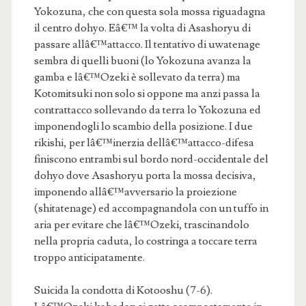
Yokozuna, che con questa sola mossa riguadagna
il centro dohyo. Eâ€™ la volta di Asashoryu di
passare allâ€™attacco. Il tentativo di uwatenage
sembra di quelli buoni (lo Yokozuna avanza la
gamba e lâ€™Ozeki è sollevato da terra) ma
Kotomitsuki non solo si oppone ma anzi passa la
contrattacco sollevando da terra lo Yokozuna ed
imponendogli lo scambio della posizione. I due
rikishi, per lâ€™inerzia dellâ€™attacco-difesa
finiscono entrambi sul bordo nord-occidentale del
dohyo dove Asashoryu porta la mossa decisiva,
imponendo allâ€™avversario la proiezione
(shitatenage) ed accompagnandola con un tuffo in
aria per evitare che lâ€™Ozeki, trascinandolo
nella propria caduta, lo costringa a toccare terra
troppo anticipatamente.
Suicida la condotta di Kotooshu (7-6).