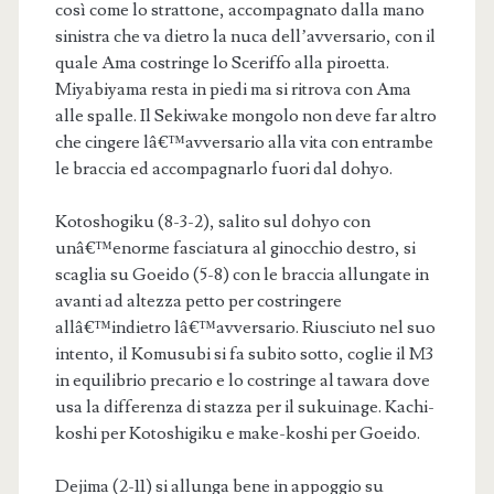
così come lo strattone, accompagnato dalla mano
sinistra che va dietro la nuca dell’avversario, con il
quale Ama costringe lo Sceriffo alla piroetta.
Miyabiyama resta in piedi ma si ritrova con Ama
alle spalle. Il Sekiwake mongolo non deve far altro
che cingere lâ€™avversario alla vita con entrambe
le braccia ed accompagnarlo fuori dal dohyo.
Kotoshogiku (8-3-2), salito sul dohyo con
unâ€™enorme fasciatura al ginocchio destro, si
scaglia su Goeido (5-8) con le braccia allungate in
avanti ad altezza petto per costringere
allâ€™indietro lâ€™avversario. Riusciuto nel suo
intento, il Komusubi si fa subito sotto, coglie il M3
in equilibrio precario e lo costringe al tawara dove
usa la differenza di stazza per il sukuinage. Kachi-
koshi per Kotoshigiku e make-koshi per Goeido.
Dejima (2-11) si allunga bene in appoggio su