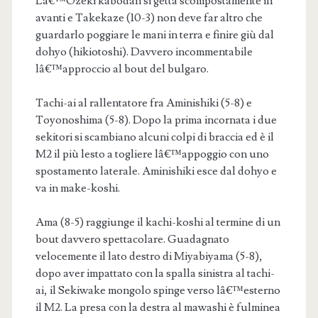
Lâ€™Ozeki kabodan si getta scompostamente in
avanti e Takekaze (10-3) non deve far altro che
guardarlo poggiare le mani in terra e finire giù dal
dohyo (hikiotoshi). Davvero incommentabile
lâ€™approccio al bout del bulgaro.
Tachi-ai al rallentatore fra Aminishiki (5-8) e
Toyonoshima (5-8). Dopo la prima incornata i due
sekitori si scambiano alcuni colpi di braccia ed è il
M2 il più lesto a togliere lâ€™appoggio con uno
spostamento laterale. Aminishiki esce dal dohyo e
va in make-koshi.
Ama (8-5) raggiunge il kachi-koshi al termine di un
bout davvero spettacolare. Guadagnato
velocemente il lato destro di Miyabiyama (5-8),
dopo aver impattato con la spalla sinistra al tachi-
ai, il Sekiwake mongolo spinge verso lâ€™esterno
il M2. La presa con la destra al mawashi è fulminea