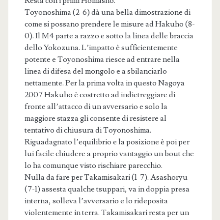
Resta con i primi Homasho.
Toyonoshima (2-6) dà una bella dimostrazione di
come si possano prendere le misure ad Hakuho (8-
0). Il M4 parte a razzo e sotto la linea delle braccia
dello Yokozuna. L’impatto è sufficientemente
potente e Toyonoshima riesce ad entrare nella
linea di difesa del mongolo e a sbilanciarlo
nettamente. Per la prima volta in questo Nagoya
2007 Hakuho è costretto ad indietreggiare di
fronte all’attacco di un avversario e solo la
maggiore stazza gli consente di resistere al
tentativo di chiusura di Toyonoshima.
Riguadagnato l’equilibrio e la posizione è poi per
lui facile chiudere a proprio vantaggio un bout che
lo ha comunque visto rischiare parecchio.
Nulla da fare per Takamisakari (1-7). Asashoryu
(7-1) assesta qualche tsuppari, va in doppia presa
interna, solleva l’avversario e lo rideposita
violentemente in terra. Takamisakari resta per un