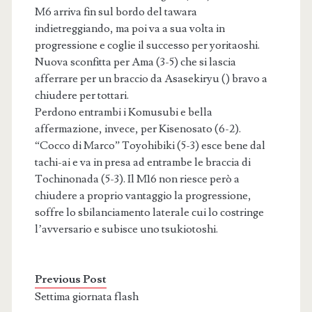
M6 arriva fin sul bordo del tawara
indietreggiando, ma poi va a sua volta in
progressione e coglie il successo per yoritaoshi.
Nuova sconfitta per Ama (3-5) che si lascia
afferrare per un braccio da Asasekiryu () bravo a
chiudere per tottari.
Perdono entrambi i Komusubi e bella
affermazione, invece, per Kisenosato (6-2).
“Cocco di Marco” Toyohibiki (5-3) esce bene dal
tachi-ai e va in presa ad entrambe le braccia di
Tochinonada (5-3). Il M16 non riesce però a
chiudere a proprio vantaggio la progressione,
soffre lo sbilanciamento laterale cui lo costringe
l’avversario e subisce uno tsukiotoshi.
Previous Post
Settima giornata flash