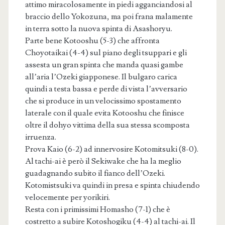
attimo miracolosamente in piedi agganciandosi al
braccio dello Yokozuna, ma poi frana malamente
in terra sotto la nuova spinta di Asashoryu.
Parte bene Kotooshu (5-3) che affronta
Choyotaikai (4-4) sul piano degli tsuppari e gli
assesta un gran spinta che manda quasi gambe
all’aria l’Ozeki giapponese. Il bulgaro carica
quindi a testa bassa e perde di vista l’avversario
che si produce in un velocissimo spostamento
laterale con il quale evita Kotooshu che finisce
oltre il dohyo vittima della sua stessa scomposta
irruenza.
Prova Kaio (6-2) ad innervosire Kotomitsuki (8-0).
Al tachi-ai è però il Sekiwake che ha la meglio
guadagnando subito il fianco dell’Ozeki.
Kotomistsuki va quindi in presa e spinta chiudendo
velocemente per yorikiri.
Resta con i primissimi Homasho (7-1) che è
costretto a subire Kotoshogiku (4-4) al tachi-ai. Il