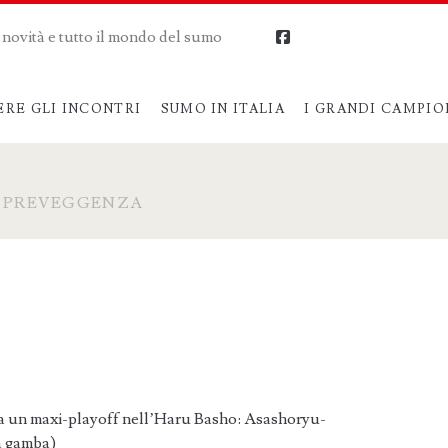
me novità e tutto il mondo del sumo
facebook
ERE GLI INCONTRI
SUMO IN ITALIA
I GRANDI CAMPIO
>
PREVEGGENZA
ama un maxi-playoff nell’Haru Basho: Asashoryu-
a gamba)