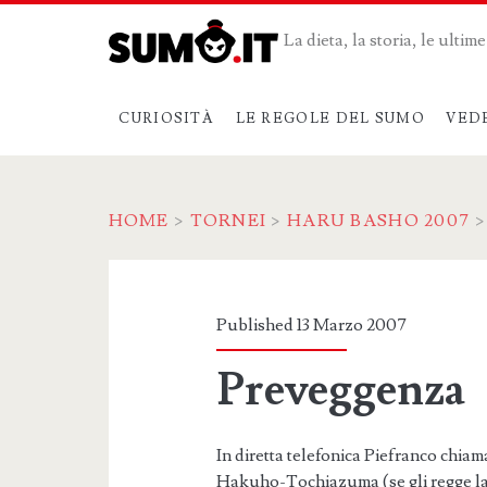
La dieta, la storia, le ulti
CURIOSITÀ
LE REGOLE DEL SUMO
VED
HOME
>
TORNEI
>
HARU BASHO 2007
Published 13 Marzo 2007
Preveggenza
In diretta telefonica Piefranco chi
Hakuho-Tochiazuma (se gli regge l