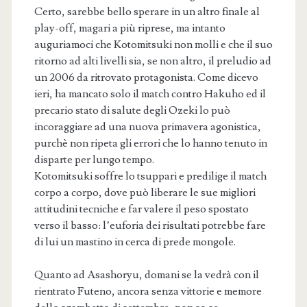
Certo, sarebbe bello sperare in un altro finale al
play-off, magari a più riprese, ma intanto
auguriamoci che Kotomitsuki non molli e che il suo
ritorno ad alti livelli sia, se non altro, il preludio ad
un 2006 da ritrovato protagonista. Come dicevo
ieri, ha mancato solo il match contro Hakuho ed il
precario stato di salute degli Ozeki lo può
incoraggiare ad una nuova primavera agonistica,
purchè non ripeta gli errori che lo hanno tenuto in
disparte per lungo tempo.
Kotomitsuki soffre lo tsuppari e predilige il match
corpo a corpo, dove può liberare le sue migliori
attitudini tecniche e far valere il peso spostato
verso il basso: l’euforia dei risultati potrebbe fare
di lui un mastino in cerca di prede mongole.
Quanto ad Asashoryu, domani se la vedrà con il
rientrato Futeno, ancora senza vittorie e memore