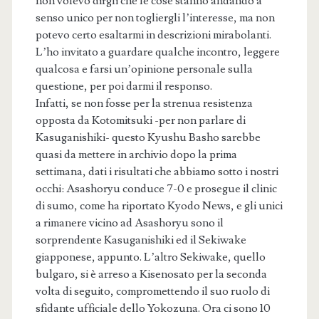
non volevo dirgli che le cose stanno andando a
senso unico per non togliergli l’interesse, ma non
potevo certo esaltarmi in descrizioni mirabolanti.
L’ho invitato a guardare qualche incontro, leggere
qualcosa e farsi un’opinione personale sulla
questione, per poi darmi il responso.
Infatti, se non fosse per la strenua resistenza
opposta da Kotomitsuki -per non parlare di
Kasuganishiki- questo Kyushu Basho sarebbe
quasi da mettere in archivio dopo la prima
settimana, dati i risultati che abbiamo sotto i nostri
occhi: Asashoryu conduce 7-0 e prosegue il clinic
di sumo, come ha riportato Kyodo News, e gli unici
a rimanere vicino ad Asashoryu sono il
sorprendente Kasuganishiki ed il Sekiwake
giapponese, appunto. L’altro Sekiwake, quello
bulgaro, si è arreso a Kisenosato per la seconda
volta di seguito, compromettendo il suo ruolo di
sfidante ufficiale dello Yokozuna. Ora ci sono 10