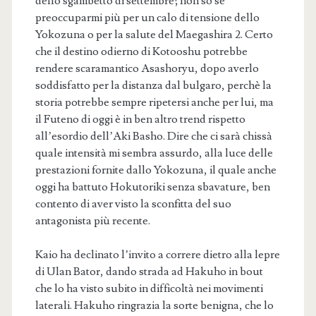
dello sgambetto di settembre; non so se
preoccuparmi più per un calo di tensione dello
Yokozuna o per la salute del Maegashira 2. Certo
che il destino odierno di Kotooshu potrebbe
rendere scaramantico Asashoryu, dopo averlo
soddisfatto per la distanza dal bulgaro, perchè la
storia potrebbe sempre ripetersi anche per lui, ma
il Futeno di oggi è in ben altro trend rispetto
all’esordio dell’Aki Basho. Dire che ci sarà chissà
quale intensità mi sembra assurdo, alla luce delle
prestazioni fornite dallo Yokozuna, il quale anche
oggi ha battuto Hokutoriki senza sbavature, ben
contento di aver visto la sconfitta del suo
antagonista più recente.
Kaio ha declinato l’invito a correre dietro alla lepre
di Ulan Bator, dando strada ad Hakuho in bout
che lo ha visto subito in difficoltà nei movimenti
laterali. Hakuho ringrazia la sorte benigna, che lo