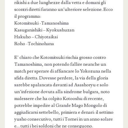
rikishi a due lunghezze dalla vetta e domani gli
scontri diretti faranno un’ulteriore selezione. Ecco
il programma:
Kotomitsuki -Tamanoshima
Kasuganishiki – Kyokushuzan
Hakuho – Chiyotaikai
Roho -Tochinohana
E’ chiaro che Kotomitsuki rischia grosso contro
Tamanoshima, non potendo fallire neanche un
match per sperare di affiancare lo Yokozuna nella
sfida diretta. Dovesse perdere, la via della gloria
sarebbe spalancata davanti ad Asashoryu e solo
un’infezione dovuta alla sindrome bulgara, noto
malessere che ha colpito Kotooshu di recente,
potrebbe impedire al Grande Mago Mongolo di
aggiudicarsi settebello, primiera e denari: il settimo
yusho consecutivo, tutti i Tornei in un anno solare
e… tutti i bei soldoni che ne conseguono.