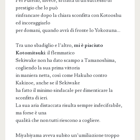
Per Futeno, invece, si tratta di un successo di
prestigio che lo può
rinfrancare dopo la chiara sconfitta con Kotooshu
ed incoraggiarlo
per domani, quando avrà di fronte lo Yokozuna…
Tra uno sbadiglio e l’altro,
mi è piaciuto
Kotomitsuki
: il flemmatico
Sekiwake non ha dato scampo a Tamanoshima,
cogliendo la sua prima vittoria
in maniera netta, così come Hakuho contro
Kakizoe, anche se il Sekiwake
ha fatto il minimo sindacale per dimenticare la
sconfitta di ieri.
La sua aria distaccata risulta sempre indecifrabile,
ma forse è una
qualità che non tutti riescono a cogliere.
Miyabiyama aveva subito un’umiliazione troppo