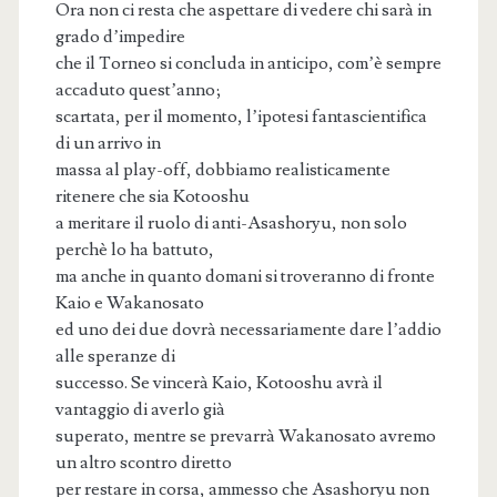
Ora non ci resta che aspettare di vedere chi sarà in
grado d’impedire
che il Torneo si concluda in anticipo, com’è sempre
accaduto quest’anno;
scartata, per il momento, l’ipotesi fantascientifica
di un arrivo in
massa al play-off, dobbiamo realisticamente
ritenere che sia Kotooshu
a meritare il ruolo di anti-Asashoryu, non solo
perchè lo ha battuto,
ma anche in quanto domani si troveranno di fronte
Kaio e Wakanosato
ed uno dei due dovrà necessariamente dare l’addio
alle speranze di
successo. Se vincerà Kaio, Kotooshu avrà il
vantaggio di averlo già
superato, mentre se prevarrà Wakanosato avremo
un altro scontro diretto
per restare in corsa, ammesso che Asashoryu non