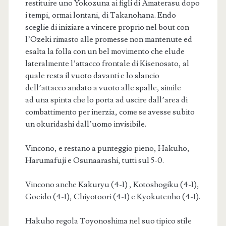
restituire uno Yokozuna ai figli di Amaterasu dopo
i tempi, ormai lontani, di Takanohana. Endo
sceglie di iniziare a vincere proprio nel bout con
l’Ozeki rimasto alle promesse non mantenute ed
esalta la folla con un bel movimento che elude
lateralmente l’attacco frontale di Kisenosato, al
quale resta il vuoto davanti e lo slancio
dell’attacco andato a vuoto alle spalle, simile
ad una spinta che lo porta ad uscire dall’area di
combattimento per inerzia, come se avesse subito
un okuridashi dall’uomo invisibile.
Vincono, e restano a punteggio pieno, Hakuho,
Harumafuji e Osunaarashi, tutti sul 5-0.
Vincono anche Kakuryu (4-1) , Kotoshogiku (4-1),
Goeido (4-1), Chiyotoori (4-1) e Kyokutenho (4-1).
Hakuho regola Toyonoshima nel suo tipico stile