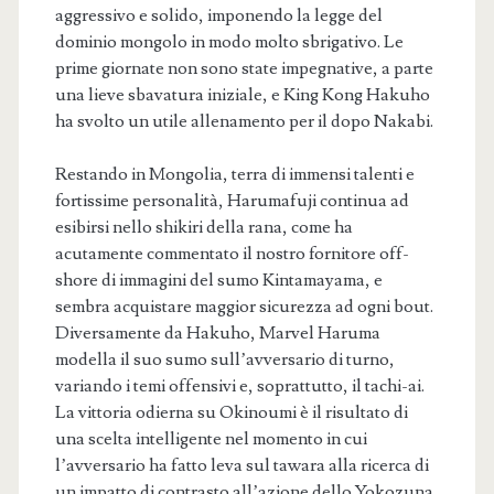
aggressivo e solido, imponendo la legge del
dominio mongolo in modo molto sbrigativo. Le
prime giornate non sono state impegnative, a parte
una lieve sbavatura iniziale, e King Kong Hakuho
ha svolto un utile allenamento per il dopo Nakabi.
Restando in Mongolia, terra di immensi talenti e
fortissime personalità, Harumafuji continua ad
esibirsi nello shikiri della rana, come ha
acutamente commentato il nostro fornitore off-
shore di immagini del sumo Kintamayama, e
sembra acquistare maggior sicurezza ad ogni bout.
Diversamente da Hakuho, Marvel Haruma
modella il suo sumo sull’avversario di turno,
variando i temi offensivi e, soprattutto, il tachi-ai.
La vittoria odierna su Okinoumi è il risultato di
una scelta intelligente nel momento in cui
l’avversario ha fatto leva sul tawara alla ricerca di
un impatto di contrasto all’azione dello Yokozuna.