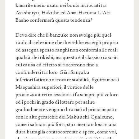
kimarite meno usato nei bouts incrociati tra
Asashoryu, Hakuho ed Ama-Haruma. L’Aki
Basho confermerà questa tendenza?
Devo dire che il banzuke non svolge più quel
ruolo di selezione che dovrebbe essergli proprio
ed assegna spesso ranghi non conformi alle reali
qualità dei rikishi, ma questo è il classico caso in
cui causa ed effetto si rincorrono fino a
confondersi tra loro. Già i Sanyaku
inferiori faticano a trovare stabilità, figuiriamoci i
Maegashira superiori; il vortice delle
promozioni-retrocessioni si fa sempre più veloce
ed i pochi in grado di lottare per salire
gradualmente vengono bruciati al primo impatto
con le alte gerarchie dei Makuuchi. Qualcuno,
come i salmoni più forti, sta cimentandosi in una
dura battaglia controcorrente e spero, come voi,