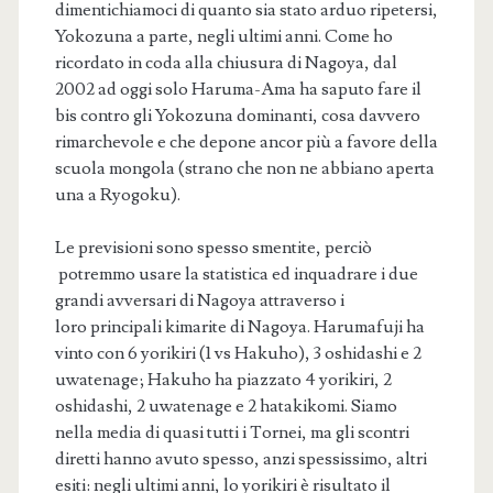
dimentichiamoci di quanto sia stato arduo ripetersi,
Yokozuna a parte, negli ultimi anni. Come ho
ricordato in coda alla chiusura di Nagoya, dal
2002 ad oggi solo Haruma-Ama ha saputo fare il
bis contro gli Yokozuna dominanti, cosa davvero
rimarchevole e che depone ancor più a favore della
scuola mongola (strano che non ne abbiano aperta
una a Ryogoku).
Le previsioni sono spesso smentite, perciò
potremmo usare la statistica ed inquadrare i due
grandi avversari di Nagoya attraverso i
loro principali kimarite di Nagoya. Harumafuji ha
vinto con 6 yorikiri (1 vs Hakuho), 3 oshidashi e 2
uwatenage; Hakuho ha piazzato 4 yorikiri, 2
oshidashi, 2 uwatenage e 2 hatakikomi. Siamo
nella media di quasi tutti i Tornei, ma gli scontri
diretti hanno avuto spesso, anzi spessissimo, altri
esiti: negli ultimi anni, lo yorikiri è risultato il