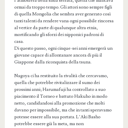
l’atmosfera della sfida serrata, quella che mancava
ormai da troppo tempo. Gli attori sono sempre figli
di quella Mongolia che sembra aver generato così
tanti talenti da rendere vana ogni possibile rincorsa
al vertice da parte di qualunque altra etnia,
mortificando gli sforzi dei nipponici padroni di
casa.
Di questo passo, ogni cinque-sei anni emergerà un
giovane capace di allontanare ancora di più il
Giappone dalla riconquista della tsuna.
Nagoya ci ha restituito la rivalità che cercavamo,
quella che potrebbe rivitalizzare il sumo dei
prossimi anni; Harumafuji ha controllato a suo
piacimento il Torneo e battuto Hakuho in modo
netto, candidandosi alla promozione che molti
davano per impossibile, ma che in tanti speravamo
potesse essere alla sua portata. L’Aki Basho
potrebbe essere già la meta, ma non