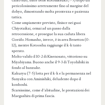
canto suo, batte bene Kotomitsuki (7-5) dopo un
pericolosissimo arretramente fino al margine del
dohyo, dimostrando molta prontezza e pazienza
tattica.
Come ampiamente previsto, finisce nei guai
Chiyotaikai, ormai ad un passo dalla
retrocessione, e prosegue la sua caduta libera
Goeido. Homasho, invece, è in area Benetton (0-
12), mentre Kotooshu raggiunge il k-k tanto
sperato.
Molto valido il 10-2 di Kisenosato, vittorioso su
Miyabiyama. Buono anche il 9-3 di Toyohibiki in
fondo al banzuke.
Kakuryu (7-5) lotta per il k-k e la permanenza nel
Sanyaku con Aminishiki, deludente dopo il
konboshi.
Scarsissime, come d’abitudine, le prestazioni dei
Maegashira di prima fascia.