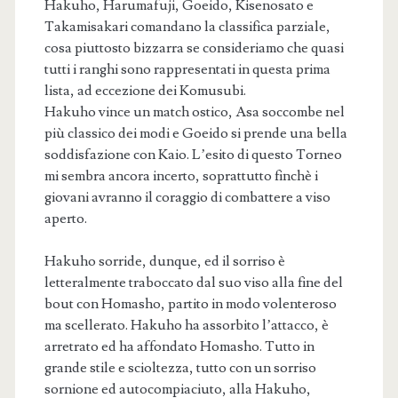
Hakuho, Harumafuji, Goeido, Kisenosato e
Takamisakari comandano la classifica parziale,
cosa piuttosto bizzarra se consideriamo che quasi
tutti i ranghi sono rappresentati in questa prima
lista, ad eccezione dei Komusubi.
Hakuho vince un match ostico, Asa soccombe nel
più classico dei modi e Goeido si prende una bella
soddisfazione con Kaio. L’esito di questo Torneo
mi sembra ancora incerto, soprattutto finchè i
giovani avranno il coraggio di combattere a viso
aperto.
Hakuho sorride, dunque, ed il sorriso è
letteralmente traboccato dal suo viso alla fine del
bout con Homasho, partito in modo volenteroso
ma scellerato. Hakuho ha assorbito l’attacco, è
arretrato ed ha affondato Homasho. Tutto in
grande stile e scioltezza, tutto con un sorriso
sornione ed autocompiaciuto, alla Hakuho,