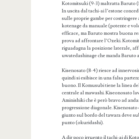
Kotomitsuki (9-3) maltratta Baruto (8
In uscita dal tachi-ai l’estone conced
sulle proprie gambe per costringere a
kotenage da manuale (potente e volo
efficace, ma Baruto mostra buona reat
prova ad affrontare l’Ozeki. Kotomi
riguadagna la posizione laterale, af
uwatedashinage che manda Baruto a
Kisenosato (8-4) riesce ad innervosir
quindi si esibisce in una falsa parten
buono. Il Komusubi tiene la linea del
centrale al mawashi. Kiseonosato lavo
Aminishiki che è però bravo ad anda
progressione diagonale. Kisenosato è
giunto sul bordo del tawara deve subir
punto (okuridashi).
A dir poco irruento il tachi-ai di Kot