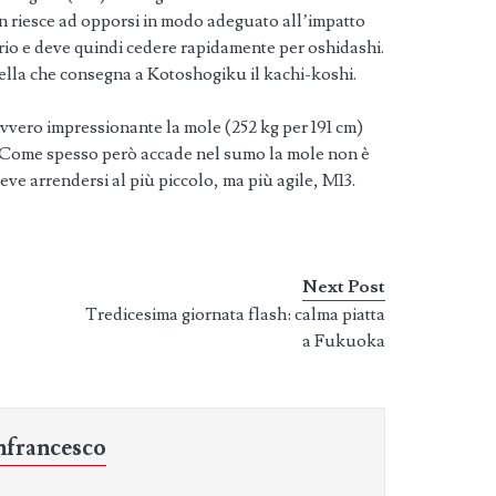
n riesce ad opporsi in modo adeguato all’impatto
ario e deve quindi cedere rapidamente per oshidashi.
ella che consegna a Kotoshogiku il kachi-koshi.
vvero impressionante la mole (252 kg per 191 cm)
Come spesso però accade nel sumo la mole non è
deve arrendersi al più piccolo, ma più agile, M13.
Next Post
Tredicesima giornata flash: calma piatta
a Fukuoka
nfrancesco