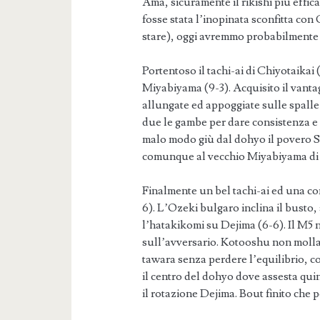
Ama, sicuramente il rikishi più effi
fosse stata l’inopinata sconfitta con
stare), oggi avremmo probabilmente 
Portentoso il tachi-ai di Chiyotaikai
Miyabiyama (9-3). Acquisito il vanta
allungate ed appoggiate sulle spalle
due le gambe per dare consistenza e 
malo modo giù dal dohyo il povero S
comunque al vecchio Miyabiyama di c
Finalmente un bel tachi-ai ed una co
6). L’Ozeki bulgaro inclina il busto, 
l’hatakikomi su Dejima (6-6). Il M5 n
sull’avversario. Kotooshu non molla p
tawara senza perdere l’equilibrio, c
il centro del dohyo dove assesta quin
il rotazione Dejima. Bout finito che 