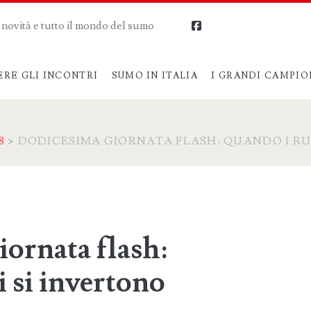
me novità e tutto il mondo del sumo
facebook
ERE GLI INCONTRI
SUMO IN ITALIA
I GRANDI CAMPIO
8
>
DODICESIMA GIORNATA FLASH: QUANDO I RU
ornata flash:
i si invertono