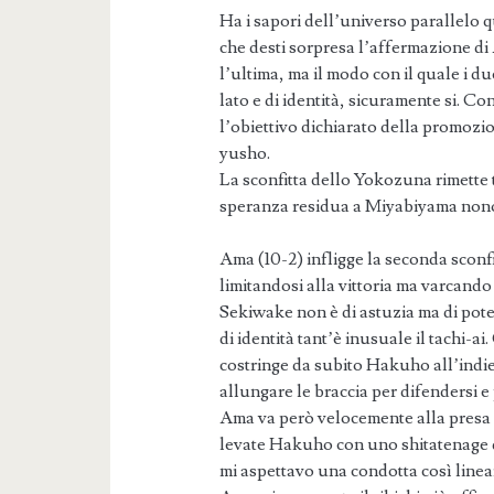
Ha i sapori dell’universo parallelo
che desti sorpresa l’affermazione d
l’ultima, ma il modo con il quale i due
lato e di identità, sicuramente si. C
l’obiettivo dichiarato della promozi
yusho.
La sconfitta dello Yokozuna rimette t
speranza residua a Miyabiyama nonos
Ama (10-2) infligge la seconda scon
limitandosi alla vittoria ma varcando 
Sekiwake non è di astuzia ma di pote
di identità tant’è inusuale il tachi-
costringe da subito Hakuho all’indi
allungare le braccia per difendersi e
Ama va però velocemente alla presa 
levate Hakuho con uno shitatenage 
mi aspettavo una condotta così linea