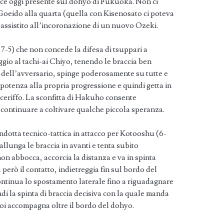
cace oggi presente sul dohyo di Fukuoka. Non ci
 Goeido alla quarta (quella con Kisenosato ci poteva
assistito all’incoronazione di un nuovo Ozeki.
 (7-5) che non concede la difesa di tsuppari a
ggio al tachi-ai Chiyo, tenendo le braccia ben
 dell’avversario, spinge poderosamente su tutte e
potenza alla propria progressione e quindi getta in
ceriffo. La sconfitta di Hakuho consente
ontinuare a coltivare qualche piccola speranza.
ndotta tecnico-tattica in attacco per Kotooshu (6-
allunga le braccia in avanti e tenta subito
on abbocca, accorcia la distanza e va in spinta
erò il contatto, indietreggia fin sul bordo del
ontinua lo spostamento laterale fino a riguadagnare
di la spinta di braccia decisiva con la quale manda
poi accompagna oltre il bordo del dohyo.