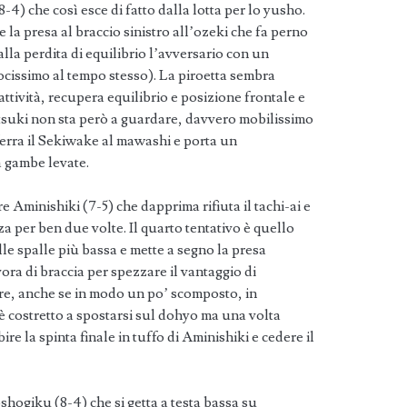
-4) che così esce di fatto dalla lotta per lo yusho.
e la presa al braccio sinistro all’ozeki che fa perno
lla perdita di equilibrio l’avversario con un
cissimo al tempo stesso). La piroetta sembra
tività, recupera equilibrio e posizione frontale e
tsuki non sta però a guardare, davvero mobilissimo
ferra il Sekiwake al mawashi e porta un
 gambe levate.
e Aminishiki (7-5) che dapprima rifiuta il tachi-ai e
za per ben due volte. Il quarto tentativo è quello
le spalle più bassa e mette a segno la presa
ra di braccia per spezzare il vantaggio di
re, anche se in modo un po’ scomposto, in
 costretto a spostarsi sul dohyo ma una volta
e la spinta finale in tuffo di Aminishiki e cedere il
oshogiku (8-4) che si getta a testa bassa su