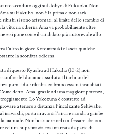
 quanto accaduto oggi sul dohyo di Fukuoka. Non
i Ama su Hakuho, non è la prima e non sarà
 rikishi si sono affrontati, al limite dello scambio di
on la vittoria odierna Ama va probabilmente oltre
one e si pone come il candidato più autorevole allo
ra l’altro in gioco Kotomitsuki e lascia qualche
tante la sconfitta odierna.
fitta di questo Kyushu ad Hakuho (10-2) non
i confini del dominio assoluto. Il tachi-ai del
nza pura. I due rikishi sembrano essersi scambiati
ai. Come detto, Ama, grazie ad una maggiore potenza,
etreggiamento. Lo Yokozuna è costretto ad
 provare a tenere a distanza l’incalzante Sekiwake.
al mawashi, porta in avanti l’anca e manda a gambe
da manuale. Non ho timore nel confessare che non
re ed una supremazia così marcata da parte di