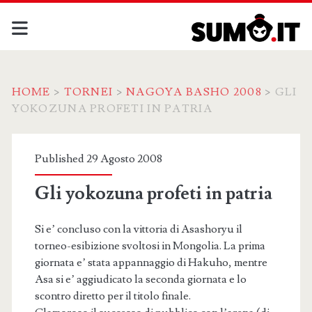
HOME
>
TORNEI
>
NAGOYA BASHO 2008
>
GLI
YOKOZUNA PROFETI IN PATRIA
Published 29 Agosto 2008
Gli yokozuna profeti in patria
Si e’ concluso con la vittoria di Asashoryu il
torneo-esibizione svoltosi in Mongolia. La prima
giornata e’ stata appannaggio di Hakuho, mentre
Asa si e’ aggiudicato la seconda giornata e lo
scontro diretto per il titolo finale.