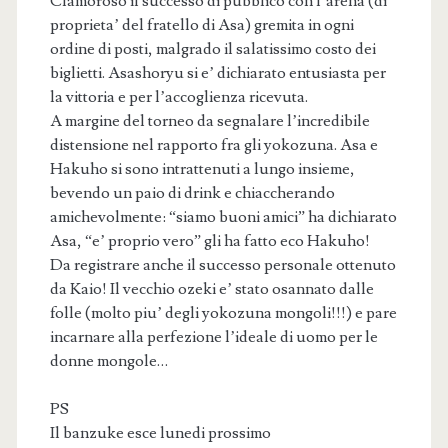
Clamoroso il successo di pubblico con l’arena (di
proprieta’ del fratello di Asa) gremita in ogni
ordine di posti, malgrado il salatissimo costo dei
biglietti. Asashoryu si e’ dichiarato entusiasta per
la vittoria e per l’accoglienza ricevuta.
A margine del torneo da segnalare l’incredibile
distensione nel rapporto fra gli yokozuna. Asa e
Hakuho si sono intrattenuti a lungo insieme,
bevendo un paio di drink e chiaccherando
amichevolmente: “siamo buoni amici” ha dichiarato
Asa, “e’ proprio vero” gli ha fatto eco Hakuho!
Da registrare anche il successo personale ottenuto
da Kaio! Il vecchio ozeki e’ stato osannato dalle
folle (molto piu’ degli yokozuna mongoli!!!) e pare
incarnare alla perfezione l’ideale di uomo per le
donne mongole…
PS
Il banzuke esce lunedi prossimo