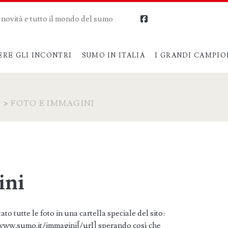
me novità e tutto il mondo del sumo
facebook
ERE GLI INCONTRI
SUMO IN ITALIA
I GRANDI CAMPIO
O
>
FOTO E IMMAGINI
ini
to tutte le foto in una cartella speciale del sito:
www.sumo.it/immagini[/url] sperando così che