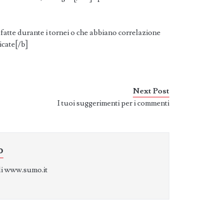
to fatte durante i tornei o che abbiano correlazione
icate[/b]
Next Post
I tuoi suggerimenti per i commenti
o
di www.sumo.it