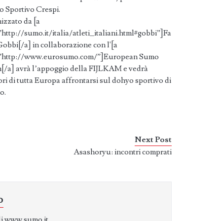
o Sportivo Crespi.
izzato da [a
http://sumo.it/italia/atleti_italiani.html#gobbi”]Fa
obbi[/a] in collaborazione con l'[a
”http://www.eurosumo.com/”]European Sumo
[/a] avrà l’appoggio della FIJLKAM e vedrà
ori di tutta Europa affrontarsi sul dohyo sportivo di
o.
Next Post
Asashoryu: incontri comprati
o
di www.sumo.it