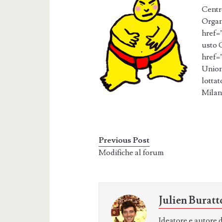
Centr
Organ
href=”
usto G
href=
Union
lottat
Milan
Previous Post
Modifiche al forum
Julien Buratt
Ideatore e autore 