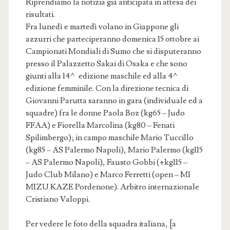
Riprendiamo la notizia già anticipata in attesa dei
risultati.
Fra lunedì e martedì volano in Giappone gli
azzurri che parteciperanno domenica 15 ottobre ai
Campionati Mondiali di Sumo che si disputeranno
presso il Palazzetto Sakai di Osaka e che sono
giunti alla 14^ edizione maschile ed alla 4^
edizione femminile. Con la direzione tecnica di
Giovanni Parutta saranno in gara (individuale ed a
squadre) fra le donne Paola Boz (kg65 – Judo
FFAA) e Fiorella Marcolina (kg80 – Fenati
Spilimbergo); in campo maschile Mario Tuccillo
(kg85 – AS Palermo Napoli), Mario Palermo (kg115
– AS Palermo Napoli), Fausto Gobbi (+kg115 –
Judo Club Milano) e Marco Ferretti (open – MI
MIZU KAZE Pordenone). Arbitro internazionale
Cristiano Valoppi.
Per vedere le foto della squadra italiana, [a