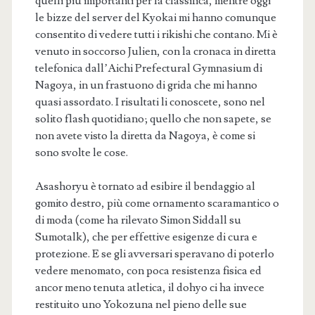
quelli più importanti per la classifica, mentre oggi
le bizze del server del Kyokai mi hanno comunque
consentito di vedere tutti i rikishi che contano. Mi è
venuto in soccorso Julien, con la cronaca in diretta
telefonica dall’Aichi Prefectural Gymnasium di
Nagoya, in un frastuono di grida che mi hanno
quasi assordato. I risultati li conoscete, sono nel
solito flash quotidiano; quello che non sapete, se
non avete visto la diretta da Nagoya, è come si
sono svolte le cose.
Asashoryu è tornato ad esibire il bendaggio al
gomito destro, più come ornamento scaramantico o
di moda (come ha rilevato Simon Siddall su
Sumotalk), che per effettive esigenze di cura e
protezione. E se gli avversari speravano di poterlo
vedere menomato, con poca resistenza fisica ed
ancor meno tenuta atletica, il dohyo ci ha invece
restituito uno Yokozuna nel pieno delle sue