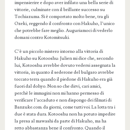
impensierire e dopo aver infilato una bella serie di
vittorie, culminate con il brillante successo su
Tochiazuma. Si è comportato molto bene, tra gli
Ozeki, reggendo il confronto con Hakuho, l’unico
che potrebbe fare meglio. Auguriamoci di vederlo
domani contro Kotomitsuki.
C’è un piccolo mistero intorno alla vittoria di
Hakuho su Kotooshu: Julien mi dice che, secondo
lui, Kotooshu avrebbe dovuto vedersi assegnata la
vittoria, in quanto il sederone del bulgaro avrebbe
toccato terra quando il piedone di Hakuho era già
fuori dal dohyo. Non so che dirvi, cari amici,
perchè le immagini non mi hanno permesso di
verificare l’accaduto e non dispongo dei filmati di
Banzuke.com. da giorni, come tutti voi. La lotta tra i
due è stata dura. Kotooshu non ha potuto impedire
la presa al mawashi da parte di Hakuho, ma ha
retto abbastanza bene il confronto. Quando il