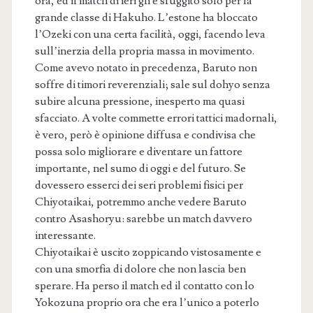
ora, ed il match di ieri gli è sfuggito solo per la
grande classe di Hakuho. L’estone ha bloccato
l’Ozeki con una certa facilità, oggi, facendo leva
sull’inerzia della propria massa in movimento.
Come avevo notato in precedenza, Baruto non
soffre di timori reverenziali; sale sul dohyo senza
subire alcuna pressione, inesperto ma quasi
sfacciato. A volte commette errori tattici madornali,
è vero, però è opinione diffusa e condivisa che
possa solo migliorare e diventare un fattore
importante, nel sumo di oggi e del futuro. Se
dovessero esserci dei seri problemi fisici per
Chiyotaikai, potremmo anche vedere Baruto
contro Asashoryu: sarebbe un match davvero
interessante.
Chiyotaikai è uscito zoppicando vistosamente e
con una smorfia di dolore che non lascia ben
sperare. Ha perso il match ed il contatto con lo
Yokozuna proprio ora che era l’unico a poterlo