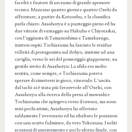
facoltà e fautore di un sumo di grande spessore
tecnico. Mancano quattro giorni e quattro Ozeki da
affrontare, a partire da Kotooshu, e la classifica
parla chiaro: Asashoryu è a punteggio pieno ed ha
due vittorie di vantaggio su Hakuho e Chiyotaikai,
con l’aggiunta di Tamanoshima e Tamakasuga,
inattesi ospiti. Tochiazuma ha lasciato le residue
velleità di protagonista sul dohyo, insieme ad una
caviglia, verso le sei del pomeriggio giapponese, su
gentile invito di Asashoryu. La sfida era molto
sentita, come sempre, e Tochiazuma poteva
sperare di rimettersi in gioco, vincendo. L’uscita
dal tachi-ai è stata più favorevole all’Ozeki, con
Asashoryu alla ricerca della presa al mawashi e
Tochiazuma che spingeva verso il tawara, ma sono
stati pochi attimi; Asashoryu ha afferrato
saldamente l’avversario ed ha ribaltato le posizioni
con uno scatto fulmineo, da vero Yokozuna. I soliti
scossoni di assestamento e poi lo sforzo finale, con